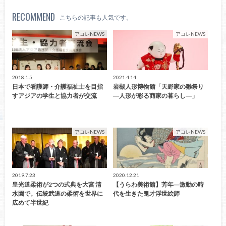
RECOMMEND
こちらの記事も人気です。
アコレNEWS
アコレNEWS
2018.1.5
2021.4.14
日本で看護師・介護福祉士を目指
岩槻人形博物館「天野家の雛祭り
すアジアの学生と協力者が交流
―人形が彩る商家の暮らし―」
アコレNEWS
アコレNEWS
2019.7.23
2020.12.21
皇光道柔術が2つの式典を大宮 清
【うらわ美術館】芳年―激動の時
水園で。伝統武道の柔術を世界に
代を生きた鬼才浮世絵師
広めて半世紀