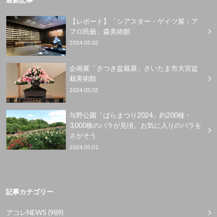
【レポート】「シアスター・ゲイツ展：ア
フロ民藝」森美術館
2024.05.02
企画展「さつき盆栽展」さいたま市大宮盆
栽美術館
2024.05.02
与野公園「ばらまつり2024」約200種・
3,000株のバラが見頃。お気に入りのバラを
さがそう
2024.05.01
記事カテゴリー
アコレNEWS
(989)