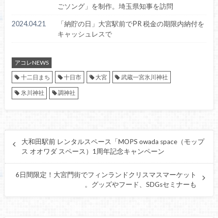
ごソング」を制作。埼玉県知事を訪問
2024.04.21
「納貯の日」大宮駅前でPR 税金の期限内納付を
キャッシュレスで
アコレNEWS
十二日まち
十日市
大宮
武蔵一宮氷川神社
氷川神社
調神社
大和田駅前 レンタルスペース「MOPS owada space（モップ
ス オオワダ スペース）1周年記念キャンペーン
6日間限定！大宮門街でフィンランドクリスマスマーケット
。グッズやフード、SDGsセミナーも