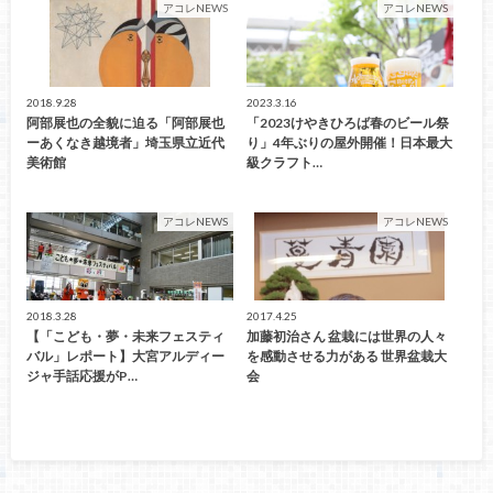
アコレNEWS
アコレNEWS
2018.9.28
2023.3.16
阿部展也の全貌に迫る「阿部展也
「2023けやきひろば春のビール祭
ーあくなき越境者」埼玉県立近代
り」4年ぶりの屋外開催！日本最大
美術館
級クラフト…
アコレNEWS
アコレNEWS
2018.3.28
2017.4.25
【「こども・夢・未来フェスティ
加藤初治さん 盆栽には世界の人々
バル」レポート】大宮アルディー
を感動させる力がある 世界盆栽大
ジャ手話応援がP…
会