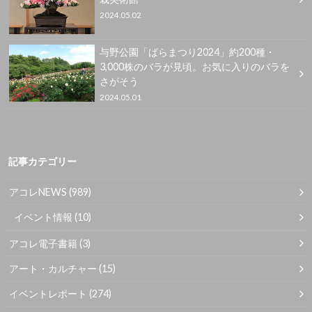
2024.05.02
与野公園「ばらまつり2024」約200種・
3,000株のバラが見頃。お気に入りのバラを
さがそう
2024.05.01
記事カテゴリー
アコレNEWS
(989)
イベント情報
(10)
アコレ電子書籍
(3)
アート・カルチャー
(15)
イベントレポート
(274)