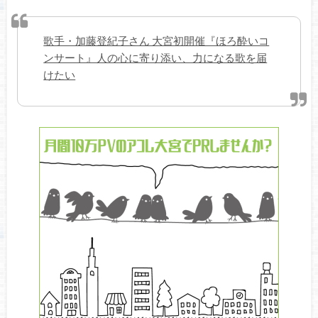
歌手・加藤登紀子さん 大宮初開催『ほろ酔いコ
ンサート』人の心に寄り添い、力になる歌を届
けたい