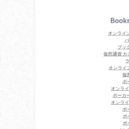
Book
オンライン
バ
ブック
仮想通貨 カ
オンライ
仮
ポ
オンライ
ポーカー
オンライ
ポ
ポ
ポ