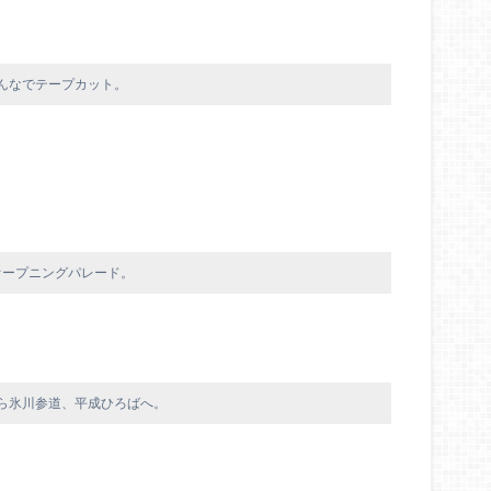
んなでテープカット。
オープニングパレード。
ら氷川参道、平成ひろばへ。