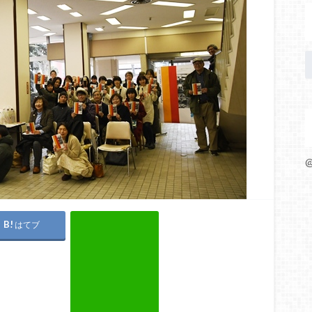
@
はてブ