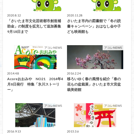
2020.8.12
2020.11.28
「さいたま市文化芸術都市創造補
さいたま市内の図書館で「冬の読
助金」の制度を拡充して追加募集
書キャンペーン」おはなし会や子
9月18日まで
ども映画館も
アコレNEWS
アコレNEWS
2014.4.8
2016.2.24
Acoreおおみや NO21 2014年4
移ろいゆく春の風情を紹介「春の
月8日発行 特集「氷川ストーリ
花もの盆栽展」さいたま市大宮盆
ー」
栽美術館
アコレNEWS
アコレNEWS
2016.9.13
2015.3.6