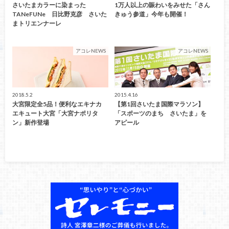
さいたまカラーに染まった
1万人以上の賑わいをみせた「さん
TANeFUNe 日比野克彦 さいた
きゅう参道」今年も開催！
まトリエンナーレ
アコレNEWS
アコレNEWS
2018.5.2
2015.4.16
大宮限定全5品！便利なエキナカ
【第1回さいたま国際マラソン】
エキュート大宮「大宮ナポリタ
「スポーツのまち さいたま」を
ン」新作登場
アピール