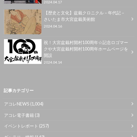
2024.04.17
【歴史と文化】盆栽クロニクル－年代記－
さいたま市大宮盆栽美術館
2024.04.16
祝！大宮盆栽村開村100周年☆記念ロゴマー
クや大宮盆栽村開村100周年ホームページを
開設
2024.04.14
記事カテゴリー
アコレNEWS
(1,004)
アコレ電子書籍
(3)
イベントレポート
(257)