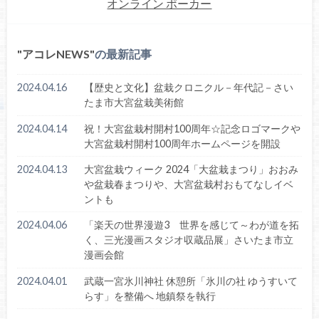
オンライン ポーカー
アコレNEWS
の最新記事
2024.04.16
【歴史と文化】盆栽クロニクル－年代記－さい
たま市大宮盆栽美術館
2024.04.14
祝！大宮盆栽村開村100周年☆記念ロゴマークや
大宮盆栽村開村100周年ホームページを開設
2024.04.13
大宮盆栽ウィーク 2024「大盆栽まつり」おおみ
や盆栽春まつりや、大宮盆栽村おもてなしイベ
ントも
2024.04.06
「楽天の世界漫遊3 世界を感じて～わが道を拓
く、三光漫画スタジオ収蔵品展」さいたま市立
漫画会館
2024.04.01
武蔵一宮氷川神社 休憩所「氷川の社 ゆうすいて
らす」を整備へ 地鎮祭を執行