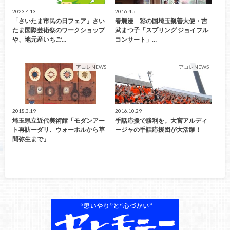
2023.4.13
2016.4.5
「さいたま市民の日フェア」さい
春爛漫 彩の国埼玉親善大使・吉
たま国際芸術祭のワークショップ
武まつ子「スプリング ジョイフル
や、地元産いちご…
コンサート」…
アコレNEWS
アコレNEWS
2018.3.19
2016.10.29
埼玉県立近代美術館「モダンアー
手話応援で勝利を。大宮アルディ
ト再訪ーダリ、ウォーホルから草
ージャの手話応援団が大活躍！
間弥生まで」