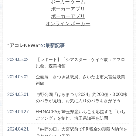
ポーカー ゲーム
ポーカーアプリ
ポーカーアプリ
オンライン ポーカー
アコレNEWS
の最新記事
2024.05.02
【レポート】「シアスター・ゲイツ展：アフロ
民藝」森美術館
2024.05.02
企画展「さつき盆栽展」さいたま市大宮盆栽美
術館
2024.05.01
与野公園「ばらまつり2024」約200種・3,000株
のバラが見頃。お気に入りのバラをさがそう
2024.04.27
FM NACK5が埼玉県産いちごを応援する「いち
ごソング」を制作。埼玉県知事を訪問
2024.04.21
「納貯の日」大宮駅前でPR 税金の期限内納付を
キャッシュレスで