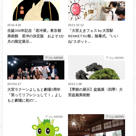
2016.4.30
2021.10.12
生誕300年記念「若冲展」東京都
「大宮えきフェス by 大宮駅
美術館 若冲の決定版 およそ1か
RENKETSU祭」除幕式。“いい
月の限定展示…
ね”スポット…
アコレNEWS
アコレNEWS
2019.6.27
2022.1.28
大宮ラクーンよしもと劇場5周年
【季節の展示】盆栽展〈四季〉大
「笑ってリフレシュして！」よし
宮盆栽美術館
もと劇場に初の“…
アコレNEWS
アコレNEWS