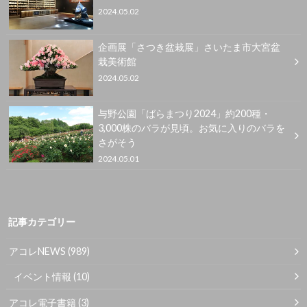
2024.05.02
企画展「さつき盆栽展」さいたま市大宮盆
栽美術館
2024.05.02
与野公園「ばらまつり2024」約200種・
3,000株のバラが見頃。お気に入りのバラを
さがそう
2024.05.01
記事カテゴリー
アコレNEWS
(989)
イベント情報
(10)
アコレ電子書籍
(3)