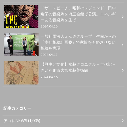
「ザ・スピーチ」昭和のレジェンド、田中
角栄の音楽劇を埼⽟会館で公演。エネルギ
ーある音楽劇を生で
2024.04.18
一般社団法人えん道グループ 生前からの
「幸せ相続計画®」で家族をもめさせない
相続を実現
2024.04.17
【歴史と文化】盆栽クロニクル－年代記－
さいたま市大宮盆栽美術館
2024.04.16
記事カテゴリー
アコレNEWS
(1,005)