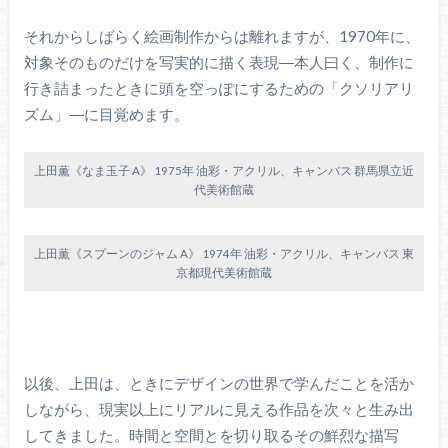
それからしばらく絵画制作からは離れますが、1970年に、
対象そのものだけを写実的に描く表現―本人曰く、制作に
行き詰まったときに頭を空っぽにするための「クソリアリ
ズム」―に目覚めます。
上田薫《なま玉子 A》 1975年 油彩・アクリル、キャンバス 群馬県立近
代美術館蔵
上田薫《スプーンのジャム A》 1974年 油彩・アクリル、キャンバス 東
京都現代美術館蔵
以後、上田は、ときにデザインの世界で学んだことを活か
しながら、現実以上にリアルに見える作品を次々と生み出
してきました。時間と空間とを切り取るその鮮烈な描写