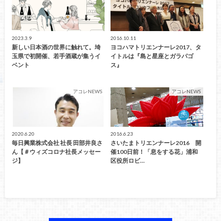
2023.3.9
2016.10.11
新しい日本酒の世界に触れて。埼
ヨコハマトリエンナーレ2017、タ
玉県で初開催、若手酒蔵が集うイ
イトルは『島と星座とガラパゴ
ベント
ス』
アコレNEWS
アコレNEWS
2020.6.20
2016.6.23
毎日興業株式会社 社長 田部井良さ
さいたまトリエンナーレ2016 開
ん【＃ウィズコロナ社長メッセー
催100日前！「息をする花」浦和
ジ】
区役所ロビ…