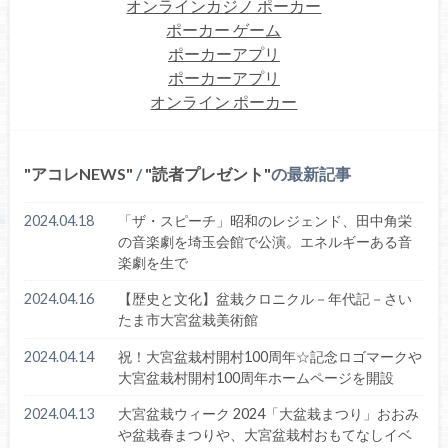
オンラインカジノ ポーカー
ポーカー ゲーム
ポーカーアプリ
ポーカーアプリ
オンライン ポーカー
アコレNEWS
/
読者プレゼント
の最新記事
2024.04.18
「ザ・スピーチ」昭和のレジェンド、田中角栄
の音楽劇を埼⽟会館で公演。エネルギーある音
楽劇を生で
2024.04.16
【歴史と文化】盆栽クロニクル－年代記－さい
たま市大宮盆栽美術館
2024.04.14
祝！大宮盆栽村開村100周年☆記念ロゴマークや
大宮盆栽村開村100周年ホームページを開設
2024.04.13
大宮盆栽ウィーク 2024「大盆栽まつり」おおみ
や盆栽春まつりや、大宮盆栽村おもてなしイベ