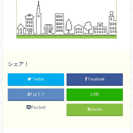
シェア！
Twitter
Facebook
はてブ
LINE
Pocket
feedly