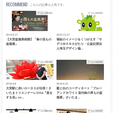
RECOMMEND
こちらの記事も人気です。
アコレNEWS
アコレNEWS
2014.2.21
2023.11.27
【大宮盆栽美術館】「春の花もの
福祉のイメージをくつがえす「サ
盆栽展」
デコＭＯＮＯがたり・公益社団法
人埼玉デザイン協…
アコレNEWS
アコレNEWS
2016.6.8
2016.6.22
大宮駅に赤いロータスが出現！さ
藍と白のコーディネート「ブルー
いたまトリエンナーレ2016『息を
アンドホワイト 染付鉢の草もの盆
する花』yo…
栽展」さいたま…
アコレNEWS
アコレNEWS