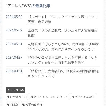
アコレNEWS
の最新記事
2024.05.02
【レポート】「シアスター・ゲイツ展：アフロ
民藝」森美術館
2024.05.02
企画展「さつき盆栽展」さいたま市大宮盆栽美
術館
2024.05.01
与野公園「ばらまつり2024」約200種・3,000株
のバラが見頃。お気に入りのバラをさがそう
2024.04.27
FM NACK5が埼玉県産いちごを応援する「いち
ごソング」を制作。埼玉県知事を訪問
2024.04.21
「納貯の日」大宮駅前でPR 税金の期限内納付を
キャッシュレスで
アコレNEWS
けやきひろば
さいたまスーパーアリーナ
さいたま新都心
日本酒
若手の夜明け