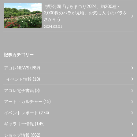
与野公園「ばらまつり2024」約200種・
3,000株のバラが見頃。お気に入りのバラを
さがそう
2024.05.01
記事カテゴリー
アコレNEWS
(989)
イベント情報
(10)
アコレ電子書籍
(3)
アート・カルチャー
(15)
イベントレポート
(274)
ギャラリー情報
(145)
ショップ情報
(682)