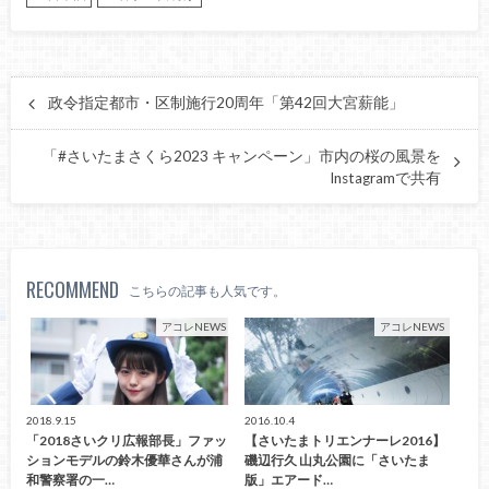
政令指定都市・区制施行20周年「第42回大宮薪能」
「#さいたまさくら2023 キャンペーン」市内の桜の風景を
Instagramで共有
RECOMMEND
こちらの記事も人気です。
アコレNEWS
アコレNEWS
2018.9.15
2016.10.4
「2018さいクリ広報部長」ファッ
【さいたまトリエンナーレ2016】
ションモデルの鈴木優華さんが浦
磯辺行久 山丸公園に「さいたま
和警察署の一…
版」エアード…