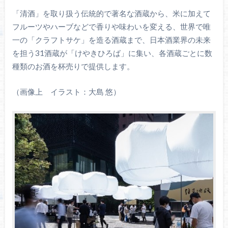
「清酒」を取り扱う伝統的で著名な酒蔵から、米に加えて
フルーツやハーブなどで香りや味わいを変える、世界で唯
一の「クラフトサケ」を造る酒蔵まで、日本酒業界の未来
を担う31酒蔵が「けやきひろば」に集い、各酒蔵ごとに数
種類のお酒を杯売りで提供します。
（画像上 イラスト：大島 悠）