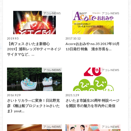
アコレNEWS
アコレNEWS
2019.9.5
2017.10.12
【肉フェス さいたま新都心
Acoreおおみや no.35 2017年10月
2019】浦和レッズやティーネイジ
13日発行 特集 清水市長を…
サイタマなど、…
アコレNEWS
アコレNEWS
2016.9.29
2021.1.29
さいトリカラ―に変身！日比野克
さいたま市誕生20周年 特設ページ
彦 《種は船プロジェクトinさいた
を開設 市の魅力を市内外に発信
ま》yout…
アコレNEWS
アコレNEWS