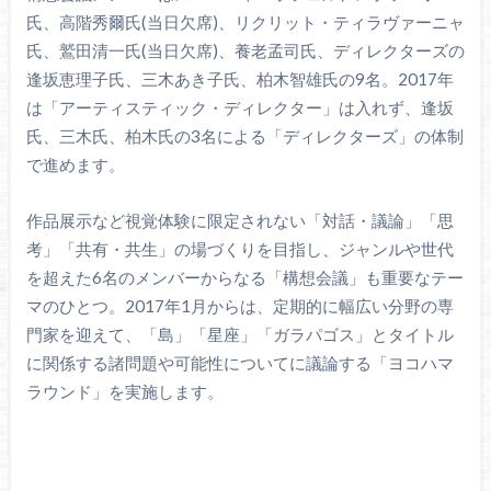
氏、高階秀爾氏(当日欠席)、リクリット・ティラヴァーニャ
氏、鷲田清一氏(当日欠席)、養老孟司氏、ディレクターズの
逢坂恵理子氏、三木あき子氏、柏木智雄氏の9名。2017年
は「アーティスティック・ディレクター」は入れず、逢坂
氏、三木氏、柏木氏の3名による「ディレクターズ」の体制
で進めます。
作品展示など視覚体験に限定されない「対話・議論」「思
考」「共有・共生」の場づくりを目指し、ジャンルや世代
を超えた6名のメンバーからなる「構想会議」も重要なテー
マのひとつ。2017年1月からは、定期的に幅広い分野の専
門家を迎えて、「島」「星座」「ガラパゴス」とタイトル
に関係する諸問題や可能性についてに議論する「ヨコハマ
ラウンド」を実施します。