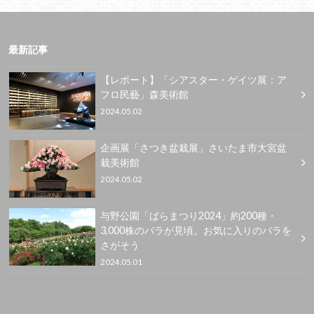
最新記事
【レポート】「シアスター・ゲイツ展：ア
フロ民藝」森美術館
2024.05.02
企画展「さつき盆栽展」さいたま市大宮盆
栽美術館
2024.05.02
与野公園「ばらまつり2024」約200種・
3,000株のバラが見頃。お気に入りのバラを
さがそう
2024.05.01