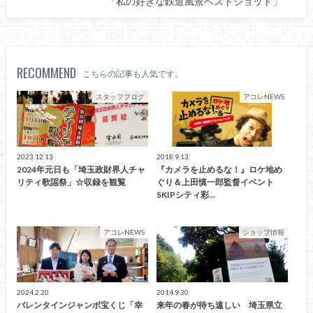
「私の好きな鉄道風景ベストショット」
RECOMMEND
こちらの記事も人気です。
スタッフブログ
アコレNEWS
2023.12.13
2018.9.13
2024年元日も「埼玉政財界人チャ
『カメラを止めるな！』ロケ地め
リティ歌謡祭」☆収録を観覧
ぐり＆上田慎一郎監督イベント
SKIPシティ彩…
アコレNEWS
ショップ情報
2024.2.20
2014.9.30
バレンタインジャンボ宝くじ「幸
来年の春が待ち遠しい 埼玉県立