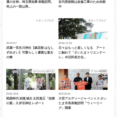
運の女神」埼玉県知事 表敬訪問。
近代美術館は改修工事のため休館
売上の一部は県…
中
スタッフブログ
スタッフブログ
2014.4.7
2016.11.16
武蔵一宮氷川神社【鎮花祭 はなし
日々はもっと楽しくなる アート
ずめさい】可愛らしく優雅な童女
に触れて「さいたまトリエンナー
の舞
レ」＠旧民俗文化…
イベントレポート
アコレNEWS
2022.10.8
2021.8.26
戦国時代 岩槻 城主 太田資正「桔梗
大宮アルディージャ ベントス さい
の宴」久伊豆神社 レポート
たま市長表敬訪問「ウィーリー
グ」開幕