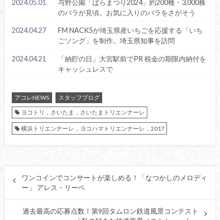
2024.05.01
与野公園「ばらまつり2024」約200種・3,000株
のバラが見頃。お気に入りのバラをさがそう
2024.04.27
FM NACK5が埼玉県産いちごを応援する「いち
ごソング」を制作。埼玉県知事を訪問
2024.04.21
「納貯の日」大宮駅前でPR 税金の期限内納付を
キャッシュレスで
アコレNEWS
スタッフブログ
ヨコトリ，さいたま，さいたまトリエンナーレ
横浜トリエンナーレ，ヨコハマトリエンナーレ，2017
ワンコインでコンサートが楽しめる！「なつかしのメロディ
ー」 アレス・リーベ
過去最高の応募点数！第9回タムロン鉄道風景コンテスト