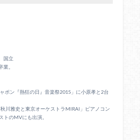
。国立
卒業。
。
ャポン『熱狂の日』音楽祭2015」に小原孝と2台
「秋川雅史と東京オーケストラMIRAI」ピアノコン
ィストのMVにも出演。