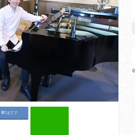
@
はてブ