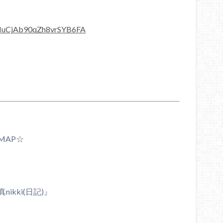
sMuCjAb90qZh8vrSYB6FA
MAP☆
ikki(日記)』