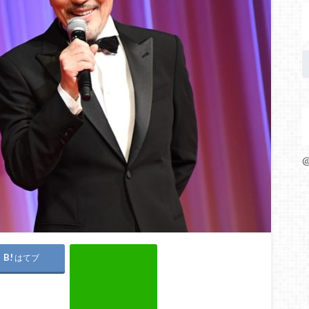
@
はてブ