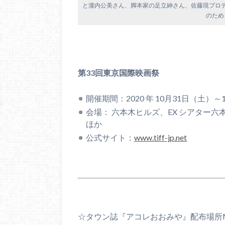
と瀧内公美さん、脚本家の足立紳さん、佐藤現プロ
のため
第33回東京国際映画祭
開催期間：2020 年 10月31日（土）～
会場： 六本木ヒルズ、EX シアター
ほか
公式サイト：
www.tiff-jp.net
☆タウン誌『アコレおおみや』配布場所