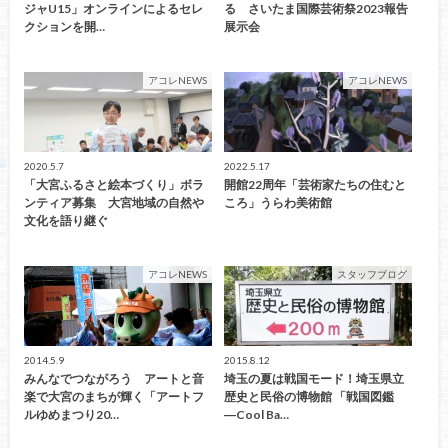
ジャU15」オンラインによるセレ
る さいたま国際芸術祭2023報告
クションを開…
展示会
アコレNEWS
アコレNEWS
2020.5.7
2022.5.17
「大宮ふるさと絵本づくり」ボラ
開館22周年「芸術家たちの住むと
ンティア募集 大宮地域の自然や
ころ」うらわ美術館
文化を語り継ぐ
アコレNEWS
スタッフブログ
2014.5.9
2015.8.12
みんなでつながろう アートと音
埼玉の夏は戦国モード！埼玉県立
楽で大宮のまちが輝く「アートフ
歴史と民俗の博物館 「戦国図鑑
ルゆめまつり20…
―Cool Ba…