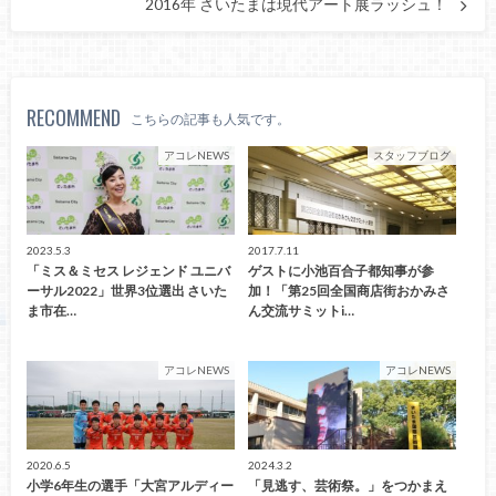
2016年 さいたまは現代アート展ラッシュ！
RECOMMEND
こちらの記事も人気です。
アコレNEWS
スタッフブログ
2023.5.3
2017.7.11
「ミス＆ミセス レジェンド ユニバ
ゲストに小池百合子都知事が参
ーサル2022」世界3位選出 さいた
加！「第25回全国商店街おかみさ
ま市在…
ん交流サミットi…
アコレNEWS
アコレNEWS
2020.6.5
2024.3.2
小学6年生の選手「大宮アルディー
「見逃す、芸術祭。」をつかまえ