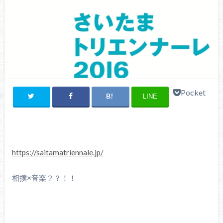
Pocket
LINE
https://saitamatriennale.jp/
相撲×音楽？？！！