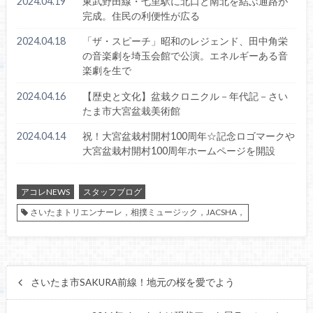
2024.04.19
東武野田線・七里駅に北口と南北を結ぶ通路が
完成。住民の利便性が広る
2024.04.18
「ザ・スピーチ」昭和のレジェンド、田中角栄
の音楽劇を埼⽟会館で公演。エネルギーある音
楽劇を生で
2024.04.16
【歴史と文化】盆栽クロニクル－年代記－さい
たま市大宮盆栽美術館
2024.04.14
祝！大宮盆栽村開村100周年☆記念ロゴマークや
大宮盆栽村開村100周年ホームページを開設
アコレNEWS
スタッフブログ
さいたまトリエンナーレ，相撲ミュージック，JACSHA，
さいたま市SAKURA前線！地元の桜を愛でよう