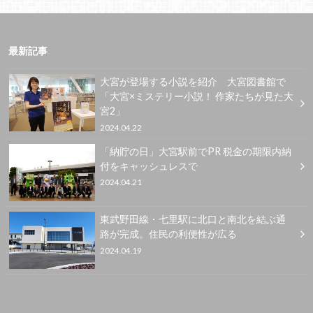
最新記事
大宮が登場する小説を紹介 大宮図書館で
「大宮×ミステリー小説！ 作家たちが見た大
宮2」
2024.04.22
「納貯の日」大宮駅前でPR 税金の期限内納
付をキャッシュレスで
2024.04.21
東武野田線・七里駅に北口と南北を結ぶ通
路が完成。住民の利便性が広る
2024.04.19