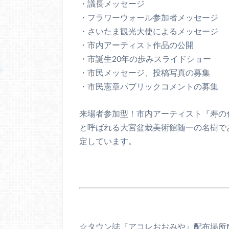
・議長メッセージ
・フラワーウォール参加者メッセージ
・さいたま観光大使によるメッセージ
・市内アーティスト作品の公開
・市誕生20年の歩みスライドショー
・市民メッセージ、投稿写真の募集
・市民憲章パブリックコメントの募集
来場者参加型！市内アーティスト『寿の
と呼ばれる大宮盆栽美術館随一の名樹で
定しています。
☆タウン誌『アコレおおみや』配布場所