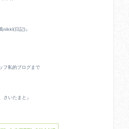
ikki(日記)』
ッフ私的ブログまで
と、さいたまと』