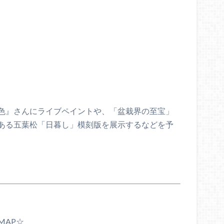
色』さんにライブペイントや、「盆栽界の至宝」
ある五葉松「日暮し」模刻版を展示するなどを予
MAP☆