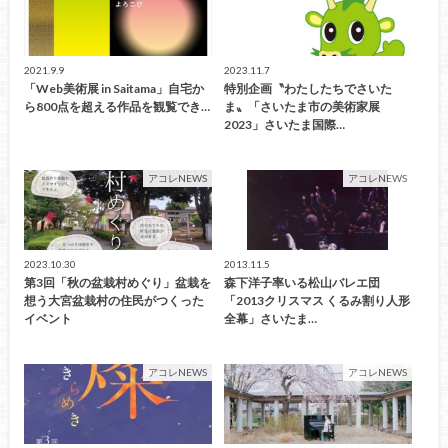
2021.9.9
2023.11.7
「Web美術展 in Saitama」自宅か
特別企画〝わたしたちでさいた
ら800点を超える作品を観覧でき…
ま〟「さいたま市の美術家展
2023」さいたま国際…
アコレNEWS
アコレNEWS
2023.10.30
2013.11.5
第3回「秋の盆栽村めぐり」盆栽を
森下洋子率いる松山バレエ団
想う大宮盆栽村の住民がつくった
「2013クリスマス くるみ割り人形
イベント
全幕」さいたま…
アコレNEWS
アコレNEWS