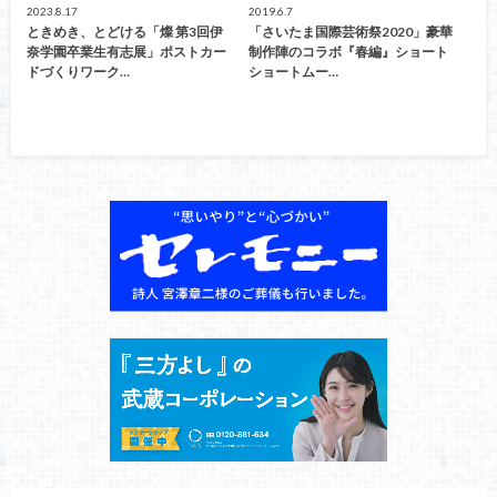
2023.8.17
2019.6.7
ときめき、とどける「燦 第3回伊
「さいたま国際芸術祭2020」豪華
奈学園卒業生有志展」ポストカー
制作陣のコラボ『春編』ショート
ドづくりワーク…
ショートムー…