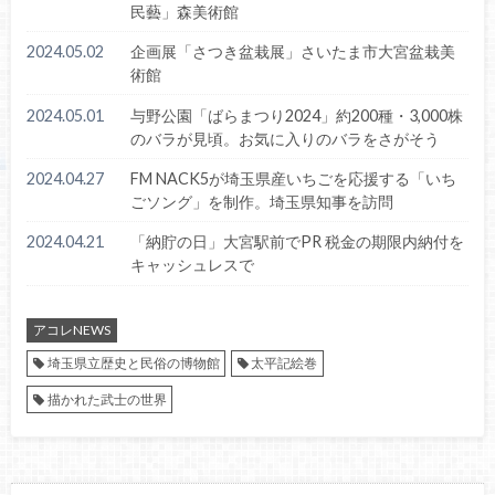
民藝」森美術館
2024.05.02
企画展「さつき盆栽展」さいたま市大宮盆栽美
術館
2024.05.01
与野公園「ばらまつり2024」約200種・3,000株
のバラが見頃。お気に入りのバラをさがそう
2024.04.27
FM NACK5が埼玉県産いちごを応援する「いち
ごソング」を制作。埼玉県知事を訪問
2024.04.21
「納貯の日」大宮駅前でPR 税金の期限内納付を
キャッシュレスで
アコレNEWS
埼玉県立歴史と民俗の博物館
太平記絵巻
描かれた武士の世界