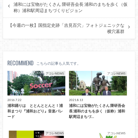
浦和には宝物がたくさん 隈研吾会長 浦和のまちを歩く（仮
称）浦和駅周辺まちづくりビジョン
【今週の一枚】国指定史跡「吉見百穴」フォトジェニックな
横穴墓群
RECOMMEND
こちらの記事も人気です。
アコレNEWS
アコレNEWS
2016.7.22
2021.8.13
浦和踊りは ととんととんと！浦
浦和には宝物がたくさん 隈研吾会
和まつり『浦和おどり』音楽パレ
長 浦和のまちを歩く（仮称）浦和
ード
駅周辺まちづ…
アコレNEWS
アコレNEWS