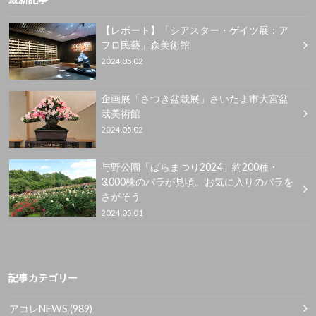
【レポート】「シアスター・ゲイツ展：ア
フロ民藝」森美術館
2024.05.02
企画展「さつき盆栽展」さいたま市大宮盆
栽美術館
2024.05.02
与野公園「ばらまつり2024」約200種・
3,000株のバラが見頃。お気に入りのバラを
さがそう
2024.05.01
記事カテゴリー
アコレNEWS
(989)