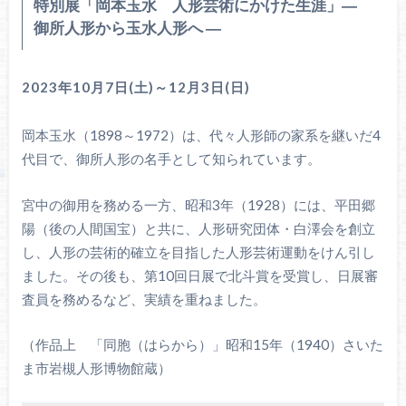
特別展「岡本玉水 人形芸術にかけた生涯」―
御所人形から玉水人形へ ―
2023年10月7日(土)～12月3日(日)
岡本玉水（1898～1972）は、代々人形師の家系を継いだ4
代目で、御所人形の名手として知られています。
宮中の御用を務める一方、昭和3年（1928）には、平田郷
陽（後の人間国宝）と共に、人形研究団体・白澤会を創立
し、人形の芸術的確立を目指した人形芸術運動をけん引し
ました。その後も、第10回日展で北斗賞を受賞し、日展審
査員を務めるなど、実績を重ねました。
（作品上 「同胞（はらから）」昭和15年（1940）さいた
ま市岩槻人形博物館蔵）