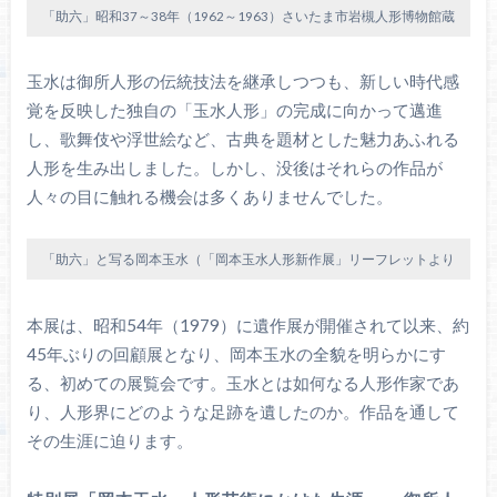
「助六」昭和37～38年（1962～1963）さいたま市岩槻人形博物館蔵
玉水は御所人形の伝統技法を継承しつつも、新しい時代感
覚を反映した独自の「玉水人形」の完成に向かって邁進
し、歌舞伎や浮世絵など、古典を題材とした魅力あふれる
人形を生み出しました。しかし、没後はそれらの作品が
人々の目に触れる機会は多くありませんでした。
「助六」と写る岡本玉水（「岡本玉水人形新作展」リーフレットより
本展は、昭和54年（1979）に遺作展が開催されて以来、約
45年ぶりの回顧展となり、岡本玉水の全貌を明らかにす
る、初めての展覧会です。玉水とは如何なる人形作家であ
り、人形界にどのような足跡を遺したのか。作品を通して
その生涯に迫ります。