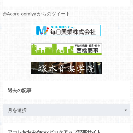
@Acore_oomiya からのツイート
過去の記事
アコレおおみやmixピックアップ記事サイト