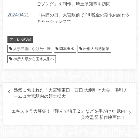
ごソング」を制作。埼玉県知事を訪問
2024.04.21
「納貯の日」大宮駅前でPR 税金の期限内納付を
キャッシュレスで
アコレNEWS
人形芸術にかけた生涯
岡本玉水
岩槻人形博物館
御所人形から玉水人形へ
熱気に包まれた「大宮駅東口・西口 大綱引き大会」勝利チ
ームは大宮駅内の領土拡大
エキストラ大募集！『翔んで埼玉２』などを手がけた 武内
英樹監督 新作映画に！