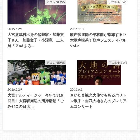
アコレNEWS
アコレNEWS
2015.5.29
2016.11.7
大宮盆栽村出身の盆栽家・加藤文
歌声伝道師の平林龍が指導する巨
子さん 加藤文子・小沼寛 二人
大歌声喫茶！歌声フェスティバル
展「２nd ふろ…
Vol.2
アコレNEWS
アコレNEWS
2016.5.29
2016.6.1
大宮アルディージャ 今年で318
さいたま観光大使でもあるバリト
回目！大宮駅周辺の清掃活動「ご
ン歌手・吉武大地さんのプレミア
みゼロの日 大…
ムコンサート