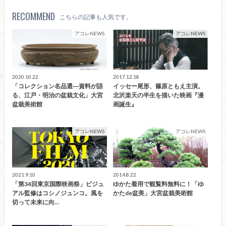
RECOMMEND
こちらの記事も人気です。
アコレNEWS
アコレNEWS
2020.10.22
2017.12.18
「コレクション名品選―資料が語
イッセー尾形、篠原ともえ主演。
る、江戸・明治の盆栽文化」大宮
北沢楽天の半生を描いた映画『漫
盆栽美術館
画誕生』
アコレNEWS
アコレNEWS
2021.9.10
2014.8.22
「第34回東京国際映画祭」ビジュ
ゆかた着用で観覧料無料に！「ゆ
アル監修はコシノジュンコ。風を
かたde盆美」大宮盆栽美術館
切って未来に向…