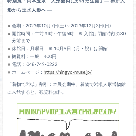
特別展「岡本玉水 人形芸術にかけた生涯」― 御所人
形から玉水人形へ ―
会期：2023年10月7日(土)～2023年12月3日(日)
開館時間：午前９時～午後5時 ※ 入館は閉館時刻の30
分前まで
休館日：月曜日 ※ 10月9日（月・祝）は開館
観覧料：一般 400円
電話： 048-749-0222
ホームぺージ：
https://ningyo-muse.jp/
「着物で岩槻」割引：本展会期中、着物で岩槻人形博物館
に来館すると、観覧料無料。