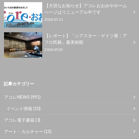
【大切なお知らせ】アコレおおみやホーム
ぺージはリニューアル中です
2024.07.11
【レポート】「シアスター・ゲイツ展：ア
フロ民藝」森美術館
2024.05.02
記事カテゴリー
アコレNEWS
(991)
イベント情報
(10)
アコレ電子書籍
(3)
アート・カルチャー
(15)