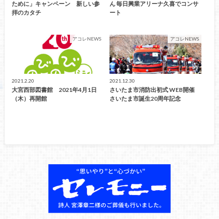
ために」キャンペーン 新しい参
ん 毎日興業アリーナ久喜でコンサ
拝のカタチ
ート
アコレNEWS
アコレNEWS
2021.2.20
2021.12.30
大宮西部図書館 2021年4月1日
さいたま市消防出初式 WEB開催
（木）再開館
さいたま市誕生20周年記念