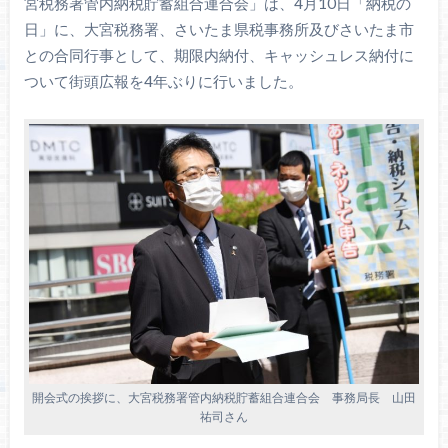
宮税務署管内納税貯蓄組合連合会」は、4月10日「納税の
日」に、大宮税務署、さいたま県税事務所及びさいたま市
との合同行事として、期限内納付、キャッシュレス納付に
ついて街頭広報を4年ぶりに行いました。
開会式の挨拶に、大宮税務署管内納税貯蓄組合連合会 事務局長 山田
祐司さん