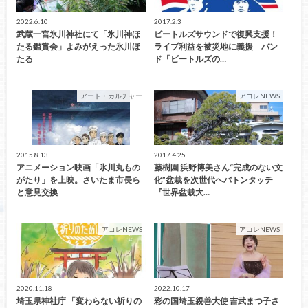
2022.6.10
2017.2.3
武蔵一宮氷川神社にて「氷川神ほ
ビートルズサウンドで復興支援！
たる鑑賞会」よみがえった氷川ほ
ライブ利益を被災地に義援 バン
たる
ド「ビートルズの…
アート・カルチャー
アコレNEWS
2015.8.13
2017.4.25
アニメーション映画「氷川丸もの
藤樹園 浜野博美さん“完成のない文
がたり」を上映。さいたま市長ら
化”盆栽を次世代へバトンタッチ
と意見交換
『世界盆栽大…
アコレNEWS
アコレNEWS
2020.11.18
2022.10.17
埼玉県神社庁 「変わらない祈りの
彩の国埼玉親善大使 吉武まつ子さ