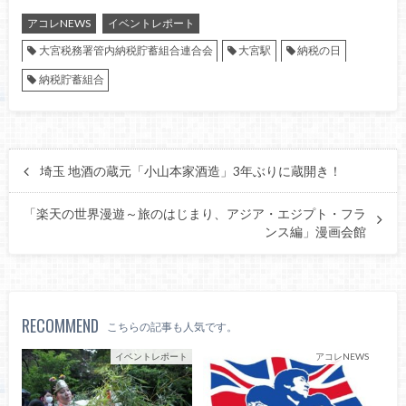
アコレNEWS
イベントレポート
大宮税務署管内納税貯蓄組合連合会
大宮駅
納税の日
納税貯蓄組合
埼玉 地酒の蔵元「小山本家酒造」3年ぶりに蔵開き！
「楽天の世界漫遊～旅のはじまり、アジア・エジプト・フラ
ンス編」漫画会館
RECOMMEND
こちらの記事も人気です。
イベントレポート
アコレNEWS