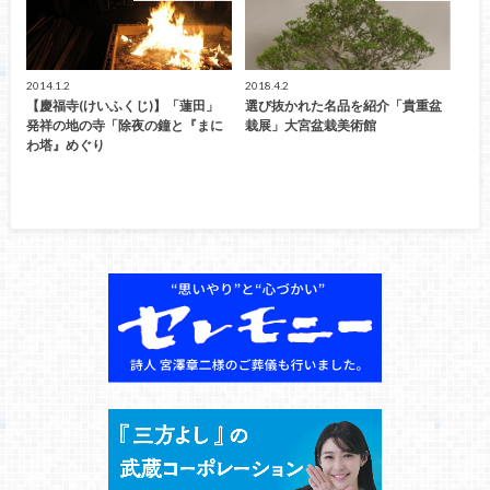
2014.1.2
2018.4.2
【慶福寺(けいふくじ)】「蓮田」
選び抜かれた名品を紹介「貴重盆
発祥の地の寺「除夜の鐘と『まに
栽展」大宮盆栽美術館
わ塔』めぐり