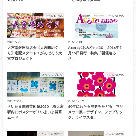
アコレNEWS
アコレNEWS
2020.5.22
2016.7.13
大宮南銀座商店会【大宮味めぐ
Acoreおおみやno.30 2016年7
り】宅配スタート！がんばろう大
月15日発行 特集「開催迫る
宮プロジェクト
さ…
スタッフブログ
アコレNEWS
2019.12.5
2016.12.19
さいたま国際芸術祭2020 JR大宮
60年にわたる歴史をたどる マリ
駅内にポスターが！いよいよ開幕
メッコ展―デザイン、ファブリッ
ムード
ク、ライフスタ…
イベントレポート
アコレNEWS