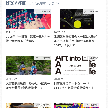
RECOMMEND
こちらの記事も人気です。
アコレNEWS
アコレNEWS
2016.12.1
2017.5.23
2016年「十日市」武蔵一宮氷川神
氷川ほたる鑑賞会と一緒にA級グ
社で行われる「大湯祭」
ルメも堪能「氷川ほたる鑑賞会
2017」「氷川マ…
アコレNEWS
アコレNEWS
2020.7.22
2020.9.5
大宮盆栽美術館「ゆかたde盆美―
日常生活にアートを「Art into
ゆかた着用で観覧料無料―」
Life」うらわ美術館 特設サイト
アコレNEWS
アコレNEWS