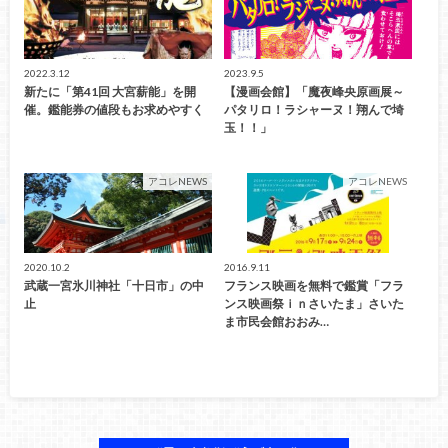
2022.3.12
2023.9.5
新たに「第41回 大宮薪能」を開
【漫画会館】「魔夜峰央原画展～
催。鑑能券の値段もお求めやすく
パタリロ！ラシャーヌ！翔んで埼
玉！！」
アコレNEWS
アコレNEWS
2020.10.2
2016.9.11
武蔵一宮氷川神社「十日市」の中
フランス映画を無料で鑑賞「フラ
止
ンス映画祭ｉｎさいたま」さいた
ま市民会館おおみ…