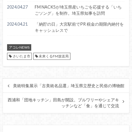
2024.04.27
FM NACK5が埼玉県産いちごを応援する「いち
ごソング」を制作。埼玉県知事を訪問
2024.04.21
「納貯の日」大宮駅前でPR 税金の期限内納付を
キャッシュレスで
アコレNEWS
さいたま市
未来くるFM放送局
美術特集展示「古美術名品選」埼玉県立歴史と民俗の博物館
西浦和「団地キッチン」田島が開設。ブルワリーやシェアキ
ッチンなど「食」を通じて交流