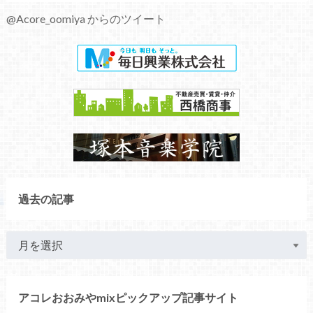
@Acore_oomiya からのツイート
過去の記事
アコレおおみやmixピックアップ記事サイト