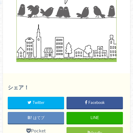
シェア！
Twitter
Facebook
はてブ
LINE
Pocket
feedly