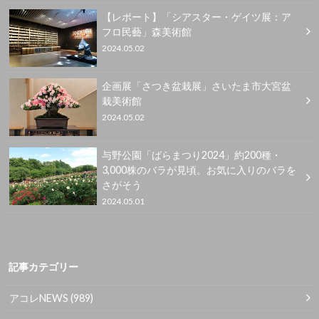
【レポート】「シアスター・ゲイツ展：ア
フロ民藝」森美術館
2024.05.02
企画展「さつき盆栽展」さいたま市大宮盆
栽美術館
2024.05.02
与野公園「ばらまつり2024」約200種・
3,000株のバラが見頃。お気に入りのバラを
さがそう
2024.05.01
記事カテゴリー
アコレNEWS
(989)