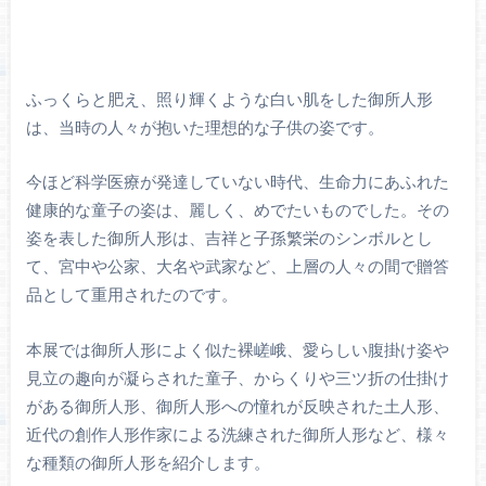
ふっくらと肥え、照り輝くような白い肌をした御所人形
は、当時の人々が抱いた理想的な子供の姿です。
今ほど科学医療が発達していない時代、生命力にあふれた
健康的な童子の姿は、麗しく、めでたいものでした。その
姿を表した御所人形は、吉祥と子孫繁栄のシンボルとし
て、宮中や公家、大名や武家など、上層の人々の間で贈答
品として重用されたのです。
本展では御所人形によく似た裸嵯峨、愛らしい腹掛け姿や
見立の趣向が凝らされた童子、からくりや三ツ折の仕掛け
がある御所人形、御所人形への憧れが反映された土人形、
近代の創作人形作家による洗練された御所人形など、様々
な種類の御所人形を紹介します。