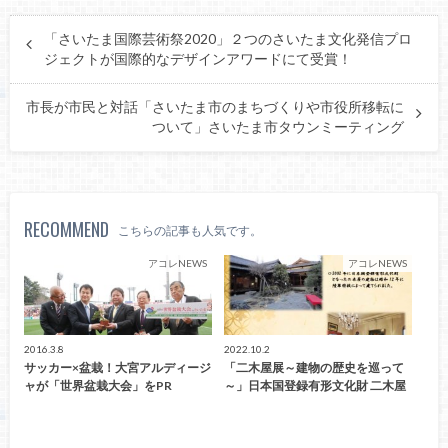
「さいたま国際芸術祭2020」２つのさいたま文化発信プロ
ジェクトが国際的なデザインアワードにて受賞！
市長が市民と対話「さいたま市のまちづくりや市役所移転に
ついて」さいたま市タウンミーティング
RECOMMEND
こちらの記事も人気です。
アコレNEWS
アコレNEWS
2016.3.8
2022.10.2
サッカー×盆栽！大宮アルディージ
「二木屋展～建物の歴史を巡って
ャが「世界盆栽大会」をPR
～」日本国登録有形文化財 二木屋