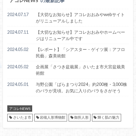
アコレNEWS
の最新記事
2024.07.17
【大切なお知らせ】アコレおおみやwebサイト
がリニューアルしました
2024.07.11
【大切なお知らせ】アコレおおみやホームぺー
ジはリニューアル中です
2024.05.02
【レポート】「シアスター・ゲイツ展：アフロ
民藝」森美術館
2024.05.02
企画展「さつき盆栽展」さいたま市大宮盆栽美
術館
2024.05.01
与野公園「ばらまつり2024」約200種・3,000株
のバラが見頃。お気に入りのバラをさがそう
アコレNEWS
さいたま市
岩槻人形博物館
御所人形
輝く肌の魅力