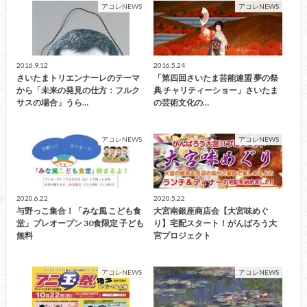
アコレNEWS
アコレNEWS
2016.9.12
2016.5.24
さいたまトリエンナーレのテーマ
「第四回さいたま芸能連盟 夢の祭
から「未来の発見の仕方：フルク
典 チャリティーショー」さいたま
サスの場合」うら…
の芸術文化の…
アコレNEWS
アコレNEWS
2020.6.22
2020.5.22
与野っこ集合！「みな風 こども食
大宮南銀座商店会【大宮味めぐ
堂」プレオープン 30食限定 子ども
り】宅配スタート！がんばろう大
無料
宮プロジェクト
アコレNEWS
アコレNEWS