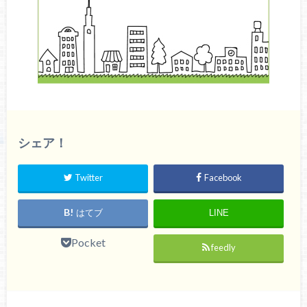
シェア！
Twitter
Facebook
はてブ
LINE
Pocket
feedly