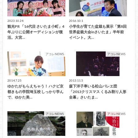
2023.10.24
2016.10.1
観光PR 「16代目 さいたま小町」4
小学生が育てた盆栽も展示「第8回
年ぶりに公開オーディションが復
世界盆栽大会inさいたま」半年前
活。大宮…
イベント。大…
アコレNEWS
アコレNEWS
2014.7.25
2013.11.5
ゆかたがもらえちゃう！ ハクビ京
森下洋子率いる松山バレエ団
都きもの学院埼玉校 しっかり学ん
「2013クリスマス くるみ割り人形
で、ゆかた美…
全幕」さいたま…
アコレNEWS
アコレNEWS