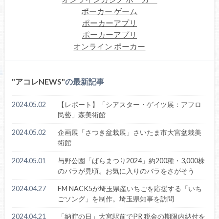
ポーカー ゲーム
ポーカーアプリ
ポーカーアプリ
オンライン ポーカー
アコレNEWS
の最新記事
2024.05.02
【レポート】「シアスター・ゲイツ展：アフロ
民藝」森美術館
2024.05.02
企画展「さつき盆栽展」さいたま市大宮盆栽美
術館
2024.05.01
与野公園「ばらまつり2024」約200種・3,000株
のバラが見頃。お気に入りのバラをさがそう
2024.04.27
FM NACK5が埼玉県産いちごを応援する「いち
ごソング」を制作。埼玉県知事を訪問
2024.04.21
「納貯の日」大宮駅前でPR 税金の期限内納付を