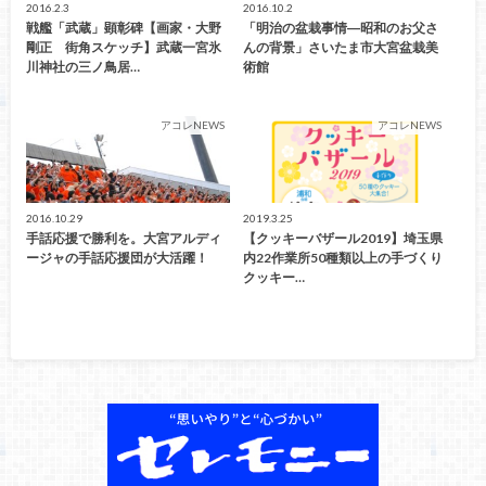
2016.2.3
2016.10.2
戦艦「武蔵」顕彰碑【画家・大野
「明治の盆栽事情―昭和のお父さ
剛正 街角スケッチ】武蔵一宮氷
んの背景」さいたま市大宮盆栽美
川神社の三ノ鳥居…
術館
アコレNEWS
アコレNEWS
2016.10.29
2019.3.25
手話応援で勝利を。大宮アルディ
【クッキーバザール2019】埼玉県
ージャの手話応援団が大活躍！
内22作業所50種類以上の手づくり
クッキー…