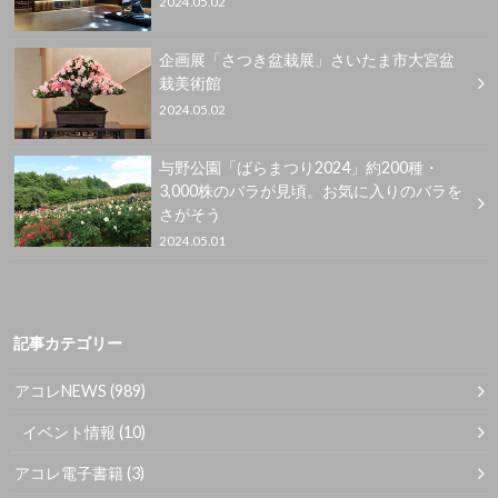
2024.05.02
企画展「さつき盆栽展」さいたま市大宮盆
栽美術館
2024.05.02
与野公園「ばらまつり2024」約200種・
3,000株のバラが見頃。お気に入りのバラを
さがそう
2024.05.01
記事カテゴリー
アコレNEWS
(989)
イベント情報
(10)
アコレ電子書籍
(3)