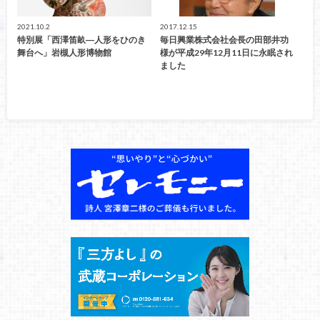
2021.10.2
2017.12.15
特別展「西澤笛畝―人形をひのき
毎日興業株式会社会長の田部井功
舞台へ」岩槻人形博物館
様が平成29年12月11日に永眠され
ました