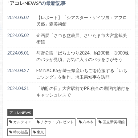
アコレNEWS
の最新記事
2024.05.02
【レポート】「シアスター・ゲイツ展：アフロ
民藝」森美術館
2024.05.02
企画展「さつき盆栽展」さいたま市大宮盆栽美
術館
2024.05.01
与野公園「ばらまつり2024」約200種・3,000株
のバラが見頃。お気に入りのバラをさがそう
2024.04.27
FM NACK5が埼玉県産いちごを応援する「いち
ごソング」を制作。埼玉県知事を訪問
2024.04.21
「納貯の日」大宮駅前でPR 税金の期限内納付を
キャッシュレスで
アコレNEWS
カルティエ
チケットプレゼント
六本木
国立新美術館
時の結晶
東京