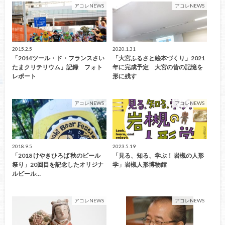
アコレNEWS
アコレNEWS
2015.2.5
2020.1.31
「2014ツール・ド・フランスさい
「大宮ふるさと絵本づくり」2021
たまクリテリウム」記録 フォト
年に完成予定 大宮の昔の記憶を
レポート
形に残す
アコレNEWS
アコレNEWS
2018.9.5
2023.5.19
「2018 けやきひろば 秋のビール
「見る、知る、学ぶ！ 岩槻の人形
祭り」20回目を記念したオリジナ
学」岩槻人形博物館
ルビール…
アコレNEWS
アコレNEWS