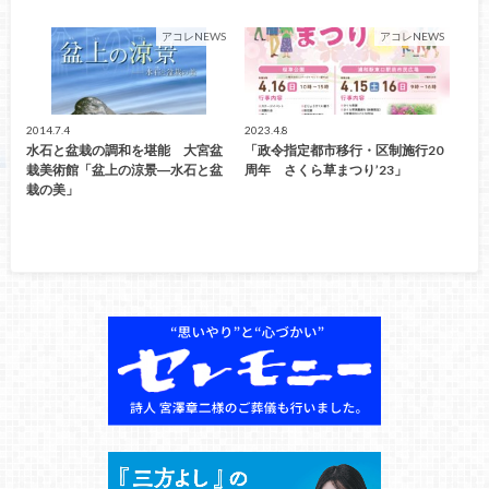
アコレNEWS
アコレNEWS
2014.7.4
2023.4.8
水石と盆栽の調和を堪能 大宮盆
「政令指定都市移行・区制施行20
栽美術館「盆上の涼景―水石と盆
周年 さくら草まつり’23」
栽の美」