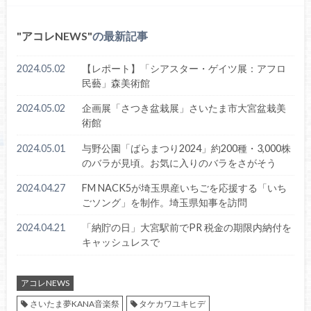
アコレNEWS
の最新記事
2024.05.02
【レポート】「シアスター・ゲイツ展：アフロ
民藝」森美術館
2024.05.02
企画展「さつき盆栽展」さいたま市大宮盆栽美
術館
2024.05.01
与野公園「ばらまつり2024」約200種・3,000株
のバラが見頃。お気に入りのバラをさがそう
2024.04.27
FM NACK5が埼玉県産いちごを応援する「いち
ごソング」を制作。埼玉県知事を訪問
2024.04.21
「納貯の日」大宮駅前でPR 税金の期限内納付を
キャッシュレスで
アコレNEWS
さいたま夢KANA音楽祭
タケカワユキヒデ