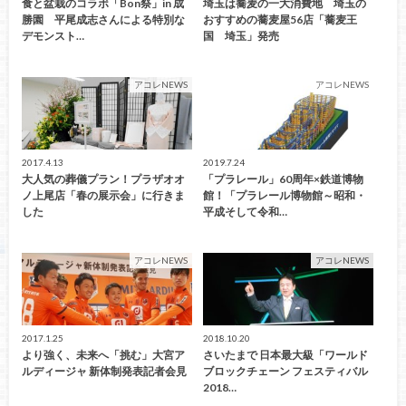
食と盆栽のコラボ「Bon祭」in 成
埼玉は蕎麦の一大消費地 埼玉の
勝園 平尾成志さんによる特別な
おすすめの蕎麦屋56店「蕎麦王
デモンスト…
国 埼玉」発売
アコレNEWS
アコレNEWS
2017.4.13
2019.7.24
大人気の葬儀プラン！プラザオオ
「プラレール」60周年×鉄道博物
ノ上尾店「春の展示会」に行きま
館！「プラレール博物館～昭和・
した
平成そして令和…
アコレNEWS
アコレNEWS
2017.1.25
2018.10.20
より強く、未来へ「挑む」大宮ア
さいたまで 日本最大級「ワールド
ルディージャ 新体制発表記者会見
ブロックチェーン フェスティバル
2018…