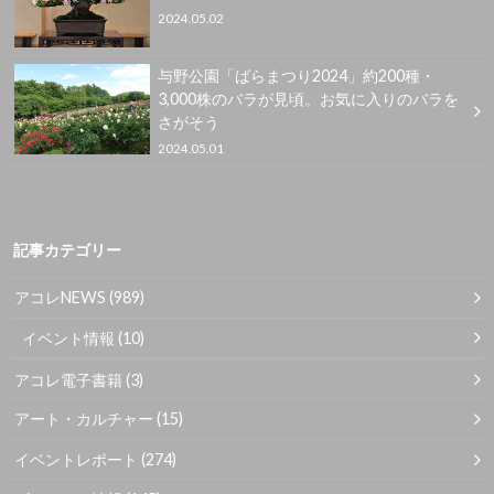
2024.05.02
与野公園「ばらまつり2024」約200種・
3,000株のバラが見頃。お気に入りのバラを
さがそう
2024.05.01
記事カテゴリー
アコレNEWS
(989)
イベント情報
(10)
アコレ電子書籍
(3)
アート・カルチャー
(15)
イベントレポート
(274)