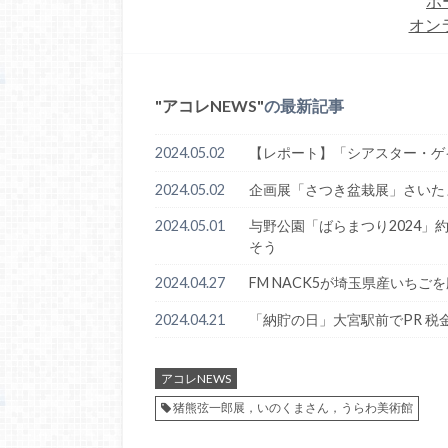
ポ
オン
アコレNEWS
の最新記事
2024.05.02
【レポート】「シアスター・ゲ
2024.05.02
企画展「さつき盆栽展」さいた
2024.05.01
与野公園「ばらまつり2024」約
そう
2024.04.27
FM NACK5が埼玉県産いち
2024.04.21
「納貯の日」大宮駅前でPR 
アコレNEWS
猪熊弦一郎展，いのくまさん，うらわ美術館