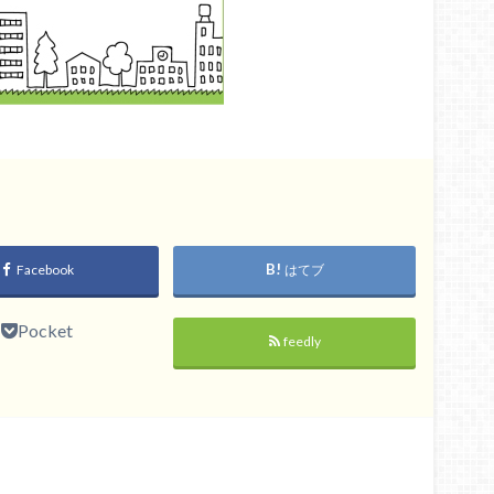
Facebook
はてブ
Pocket
feedly