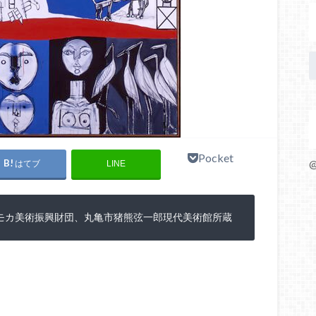
Pocket
@
はてブ
LINE
ミモカ美術振興財団、丸亀市猪熊弦一郎現代美術館所蔵