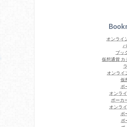
Book
オンライン
バ
ブック
仮想通貨 カ
オンライ
仮
ポ
オンライ
ポーカー
オンライ
ポ
ポ