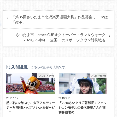
「第35回さいたま市北沢楽天漫画大賞」作品募集 テーマは
「改革」
さいたま市「arbee CUPオクトーバー・ラン＆ウォーク
2020」へ参加 全国88のスポーツタウン対抗戦も
RECOMMEND
こちらの記事も人気です。
アコレNEWS
アコレNEWS
2016.5.17
2018.9.15
熱い戦い2年ぶり、大宮アルディー
「2018さいクリ広報部長」ファッ
ジャ対浦和レッズ“さいたまダービ
ションモデルの鈴木優華さんが浦
ー”
和警察署の一…