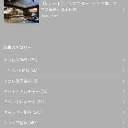
【レポート】「シアスター・ゲイツ展：ア
フロ民藝」森美術館
2024.05.02
記事カテゴリー
アコレNEWS
(991)
イベント情報
(10)
アコレ電子書籍
(3)
アート・カルチャー
(15)
イベントレポート
(274)
ギャラリー情報
(145)
ショップ情報
(682)