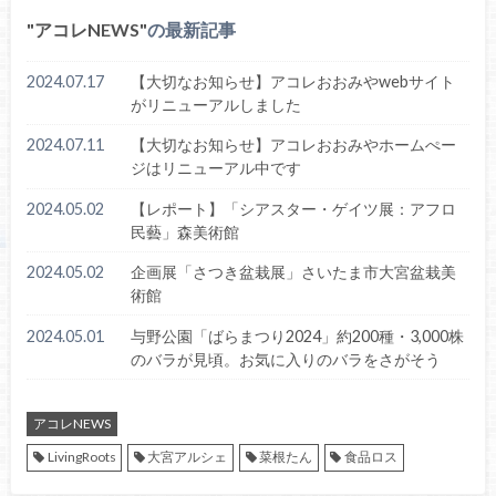
アコレNEWS
の最新記事
2024.07.17
【大切なお知らせ】アコレおおみやwebサイト
がリニューアルしました
2024.07.11
【大切なお知らせ】アコレおおみやホームぺー
ジはリニューアル中です
2024.05.02
【レポート】「シアスター・ゲイツ展：アフロ
民藝」森美術館
2024.05.02
企画展「さつき盆栽展」さいたま市大宮盆栽美
術館
2024.05.01
与野公園「ばらまつり2024」約200種・3,000株
のバラが見頃。お気に入りのバラをさがそう
アコレNEWS
LivingRoots
大宮アルシェ
菜根たん
食品ロス