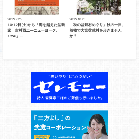
2019.9.25
2019.10.23
10/12日(土)から「海を越えた盆栽
「秋の盆栽村めぐり」秋の一日、
家 吉村酉二―ニューヨーク、
着物で大宮盆栽村を歩きません
1958」…
か？