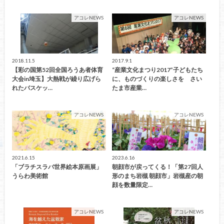
アコレNEWS
アコレNEWS
2018.11.5
2017.9.1
【彩の国第52回全国ろうあ者体育
“産業文化まつり2017”子どもたち
大会in埼玉】大熱戦が繰り広げら
に、ものづくりの楽しさを さい
れたバスケッ…
たま市産業…
アコレNEWS
アコレNEWS
2021.6.15
2023.6.16
「ブラチスラバ世界絵本原画展」
朝顔市が戻ってくる！「第27回人
うらわ美術館
形のまち岩槻 朝顔市」岩槻産の朝
顔を数量限定…
アコレNEWS
アコレNEWS