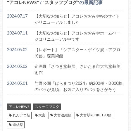
アコレNEWS
/
スタッフブログ
の最新記事
2024.07.17
【大切なお知らせ】アコレおおみやwebサイト
がリニューアルしました
2024.07.11
【大切なお知らせ】アコレおおみやホームぺー
ジはリニューアル中です
2024.05.02
【レポート】「シアスター・ゲイツ展：アフロ
民藝」森美術館
2024.05.02
企画展「さつき盆栽展」さいたま市大宮盆栽美
術館
2024.05.01
与野公園「ばらまつり2024」約200種・3,000株
のバラが見頃。お気に入りのバラをさがそう
アコレNEWS
スタッフブログ
れんけつ祭
大宮
大宮連結祭
大宮駅RENKETSU祭
連結祭