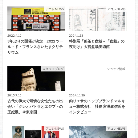
アコレNEWS
アコレNEWS
2022.4.10
2024.1.23
3年ぶりの開催が決定 2022 ツー
特別展「煎茶と盆栽～「盆栽」の
ル・ド・フランスさいたまクリテ
夜明け」大宮盆栽美術館
リウム
スタッフブログ
ショップ情報
2015.7.10
2014.11.30
古代の偉大で可憐な女性たちの出
釣りエサのトップブランド マルキ
会い「クレオパトラとエジプトの
ュー株式会社 社長 宮澤政信氏を
王妃展」＠東京国…
インタビュー
アコレNEWS
アコレNEWS