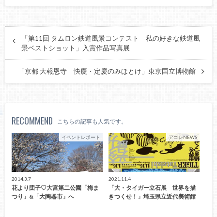
「第11回 タムロン鉄道風景コンテスト 私の好きな鉄道風
景ベストショット」入賞作品写真展
「京都 大報恩寺 快慶・定慶のみほとけ」東京国立博物館
RECOMMEND
こちらの記事も人気です。
イベントレポート
アコレNEWS
2014.3.7
2021.11.4
花より団子♡大宮第二公園「梅ま
「大・タイガー立石展 世界を描
つり」&「大陶器市」へ
きつくせ！」埼玉県立近代美術館