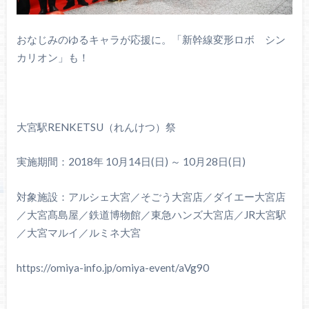
おなじみのゆるキャラが応援に。「新幹線変形ロボ シン
カリオン」も！
大宮駅RENKETSU（れんけつ）祭
実施期間：2018年 10月14日(日) ～ 10月28日(日)
対象施設：アルシェ大宮／そごう大宮店／ダイエー大宮店
／大宮髙島屋／鉄道博物館／東急ハンズ大宮店／JR大宮駅
／大宮マルイ／ルミネ大宮
https://omiya-info.jp/omiya-event/aVg90