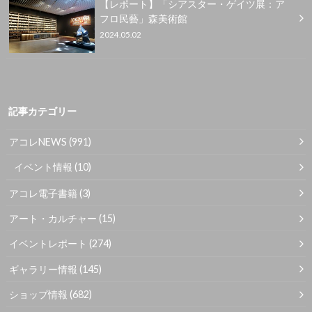
【レポート】「シアスター・ゲイツ展：ア
フロ民藝」森美術館
2024.05.02
記事カテゴリー
アコレNEWS
(991)
イベント情報
(10)
アコレ電子書籍
(3)
アート・カルチャー
(15)
イベントレポート
(274)
ギャラリー情報
(145)
ショップ情報
(682)