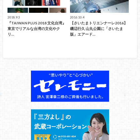
2018.9.3
2016.10.4
『TAIWAN PLUS 2018 文化台湾』
【さいたまトリエンナーレ2016】
東京でリアルな台湾の文化やク
磯辺行久 山丸公園に「さいたま
リ…
版」エアード…