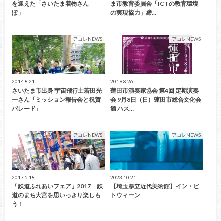
を迎えた「さいたま着物さん
ま市教育委員会「ICTの教育環境
ぽ」
の実現協力」締…
アコレNEWS
アコレNEWS
2014.8.21
2019.8.26
さいたま市出身 宇宙飛行士若田光
蓮田市演奏家協会 第4回 定期演奏
一さん「ミッション報告会と祝賀
会 9月8日（日）蓮田市総合文化会
パレード」
館 ハス…
アコレNEWS
アコレNEWS
2017.5.18
2023.10.21
「鉄道ふれあいフェア」2017 鉄
【埼玉県立近代美術館】イン・ビ
道のまち大宮を思いっきり楽しも
トウィーン
う！