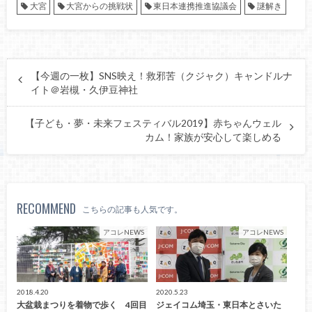
大宮
大宮からの挑戦状
東日本連携推進協議会
謎解き
【今週の一枚】SNS映え！救邪苦（クジャク）キャンドルナ
イト＠岩槻・久伊豆神社
【子ども・夢・未来フェスティバル2019】赤ちゃんウェル
カム！家族が安心して楽しめる
RECOMMEND
こちらの記事も人気です。
アコレNEWS
アコレNEWS
2018.4.20
2020.5.23
大盆栽まつりを着物で歩く 4回目
ジェイコム埼玉・東日本とさいた