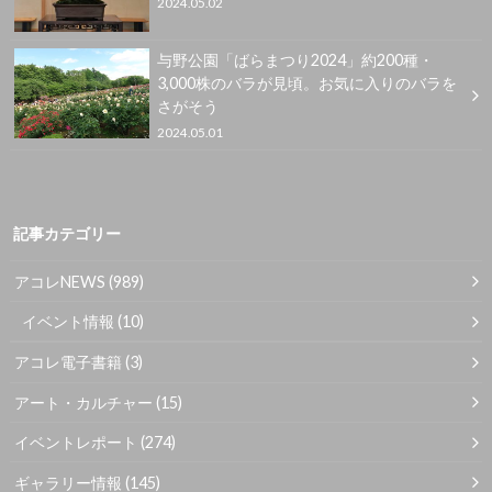
2024.05.02
与野公園「ばらまつり2024」約200種・
3,000株のバラが見頃。お気に入りのバラを
さがそう
2024.05.01
記事カテゴリー
アコレNEWS
(989)
イベント情報
(10)
アコレ電子書籍
(3)
アート・カルチャー
(15)
イベントレポート
(274)
ギャラリー情報
(145)