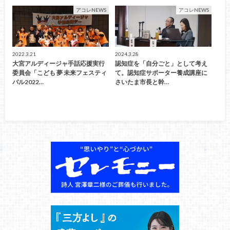
アコレNEWS
アコレNEWS
2022.3.21
2024.3.28
大宮アルディージャ手話応援実行
認知症を「自分ごと」として考え
委員会「こども 夢 未来フェスティ
て。認知症サポーター養成講座に
バル2022…
さいたま市長と幹…