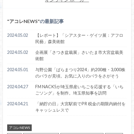
アコレNEWS
の最新記事
2024.05.02
【レポート】「シアスター・ゲイツ展：アフロ
民藝」森美術館
2024.05.02
企画展「さつき盆栽展」さいたま市大宮盆栽美
術館
2024.05.01
与野公園「ばらまつり2024」約200種・3,000株
のバラが見頃。お気に入りのバラをさがそう
2024.04.27
FM NACK5が埼玉県産いちごを応援する「いち
ごソング」を制作。埼玉県知事を訪問
2024.04.21
「納貯の日」大宮駅前でPR 税金の期限内納付を
キャッシュレスで
アコレNEWS