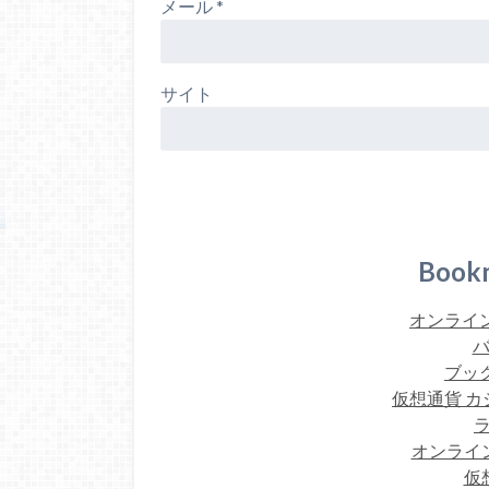
メール
*
サイト
Book
オンライン
バ
ブック
仮想通貨 カ
オンライ
仮