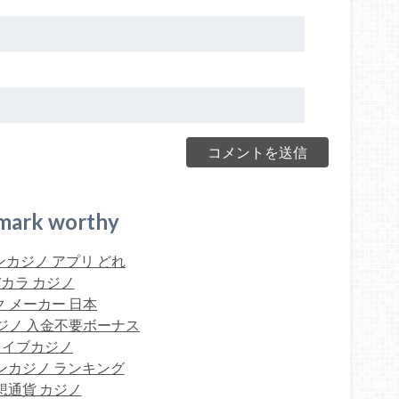
mark worthy
カジノ アプリ どれ
カラ カジノ
 メーカー 日本
ジノ 入金不要ボーナス
ライブカジノ
ンカジノ ランキング
想通貨 カジノ