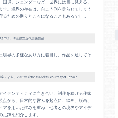
、国境、ジェンダーなど、世界には目に見える、
ます。境界の存在は、向こう側を曇らせてしまう
守るための拠りどころになることもあるでしょ
975年頃、埼玉県立近代美術館蔵
た境界の多様なあり方に着目し、作品を通してそ
。
2年 ©Jonas Mekas, courtesy of Re:Voir
アイデンティティに向き合い、制作を続ける作家
視点から、日常的な営みを起点に、絵画、版画、
ィアを用いた試みを重ね、他者との境界やアイデ
の足跡を紹介します。