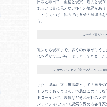
日常と非日常、虚構と現実、過去と現在
あるいは目に見えない多くの境界があり
こともあれば、他方では自分の居場所を
う。
林芳史《習作》1
過去から現在まで、多くの作家がこうし
れを浮かび上がらせようとしてきました
ジョナス・メカス「幸せな人生からの拾遺集」より、201
また、境界に立つ当事者としての自身の
も少なくありません。本展はこのような
ドローイング、映像などそれぞれのメデ
ンティティについて思索を深める各作家