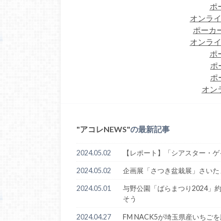
ポ
オンライ
ポーカー
オンライ
ポ
ポ
ポ
オン
アコレNEWS
の最新記事
2024.05.02
【レポート】「シアスター・ゲ
2024.05.02
企画展「さつき盆栽展」さいた
2024.05.01
与野公園「ばらまつり2024」約
そう
2024.04.27
FM NACK5が埼玉県産いち