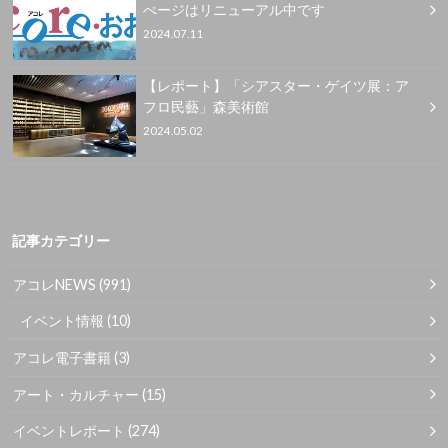
ぺージはリニューアル中です
2024.07.11
【レポート】「シアスター・ゲイツ展：ア
フロ民藝」森美術館
2024.05.02
記事カテゴリー
アコレNEWS
(991)
イベント情報
(10)
アコレ電子書籍
(3)
アート・カルチャー
(15)
イベントレポート
(274)