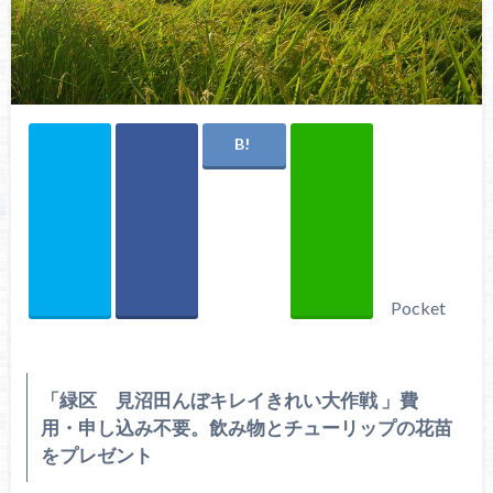
Pocket
「緑区 見沼田んぼキレイきれい大作戦 」費
用・申し込み不要。飲み物とチューリップの花苗
をプレゼント