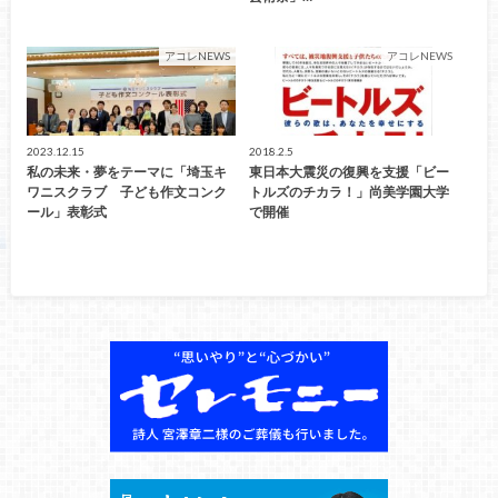
アコレNEWS
アコレNEWS
2023.12.15
2018.2.5
私の未来・夢をテーマに「埼玉キ
東日本大震災の復興を支援「ビー
ワニスクラブ 子ども作文コンク
トルズのチカラ！」尚美学園大学
ール」表彰式
で開催