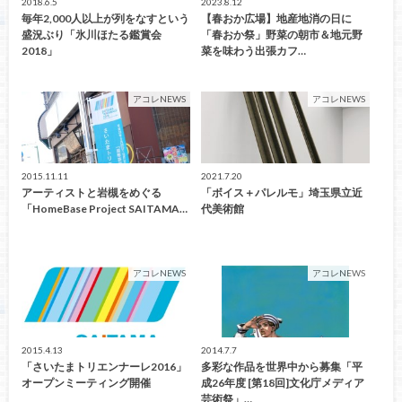
2018.6.5
2023.8.12
毎年2,000人以上が列をなすという
【春おか広場】地産地消の日に
盛況ぶり「氷川ほたる鑑賞会
「春おか祭」野菜の朝市＆地元野
2018」
菜を味わう出張カフ…
アコレNEWS
アコレNEWS
2015.11.11
2021.7.20
アーティストと岩槻をめぐる
「ボイス＋パレルモ」埼玉県立近
「HomeBase Project SAITAMA…
代美術館
アコレNEWS
アコレNEWS
2015.4.13
2014.7.7
「さいたまトリエンナーレ2016」
多彩な作品を世界中から募集「平
オープンミーティング開催
成26年度 [第18回]文化庁メディア
芸術祭」…