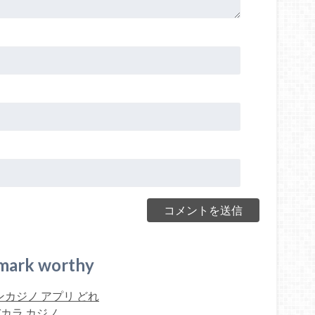
mark worthy
カジノ アプリ どれ
カラ カジノ