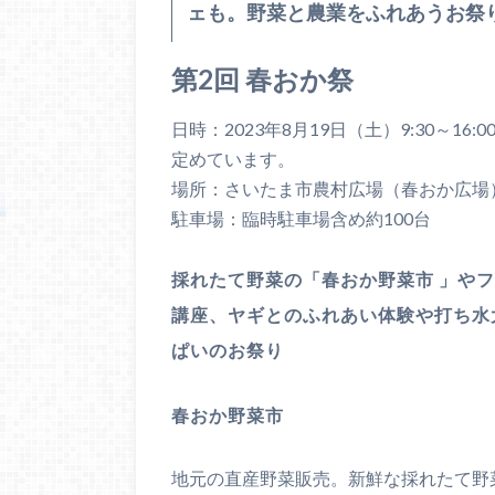
ェも。野菜と農業をふれあうお祭
第2回 春おか祭
日時：2023年8月19日（土）9:30～1
定めています。
場所：さいたま市農村広場（春おか広場）
駐車場：臨時駐車場含め約100台
採れたて野菜の「春おか野菜市 」や
講座、ヤギとのふれあい体験や打ち水
ぱいのお祭り
春おか野菜市
地元の直産野菜販売。新鮮な採れたて野