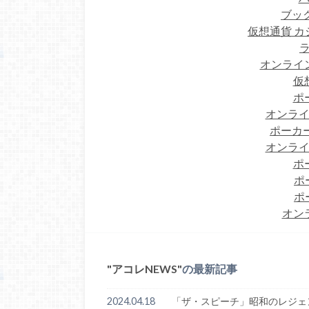
ブック
仮想通貨 カ
オンライ
仮
ポ
オンライ
ポーカー
オンライ
ポ
ポ
ポ
オン
アコレNEWS
の最新記事
2024.04.18
「ザ・スピーチ」昭和のレジェ