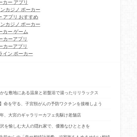
ーカー アプリ
ンカジノ ポーカー
 アプリ おすすめ
ンカジノ ポーカー
ーカー ゲーム
ーカーアプリ
ーカーアプリ
ライン ポーカー
豊かな敷地にある温泉と岩盤浴で湯ったりリラックス
科】命を守る、子宮頸がんの予防ワクチンを接種しよう
6年、大宮のギャラリーカフェ先駆け老舗店
贅沢を愉しむ大人の隠れ家で、優雅なひとときを
生前からの「幸せ相続計画®」で家族をもめさせない相続