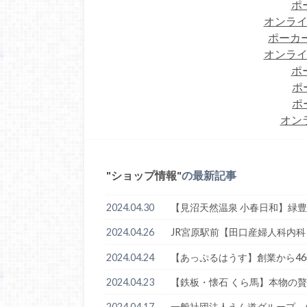
ポ
オンライ
ポーカー
オンライ
ポ
ポ
ポ
オン
ショップ情報
の最新記事
2024.04.30
【見沼天然温泉 小春日和】緑
2024.04.26
JR宮原駅前【田口産婦人科内
2024.04.24
【あっぷるはうす】創業から4
2024.04.23
【鉄板・懐石 くら馬】本物の
2024.04.17
一般社団法人えん道グループ 