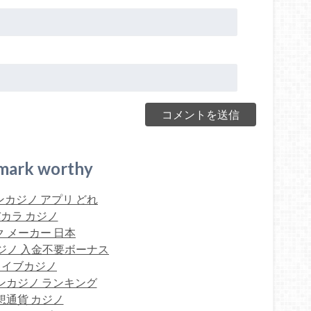
mark worthy
カジノ アプリ どれ
カラ カジノ
 メーカー 日本
ジノ 入金不要ボーナス
ライブカジノ
ンカジノ ランキング
想通貨 カジノ