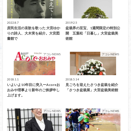
2022.8.7
2019.2.5
庶民生活の哀歓を歌った 大宮ゆか
盆栽界の至宝、1週間限定の特別公
りの詩人、大木実を紹介。大宮図
開 五葉松「日暮し」大宮盆栽美
書館で
術館
アコレNEWS
アコレNEWS
2018.1.1
2018.5.14
いよいよ10年目に突入ーAcoreお
見ごろを迎えたさつき盆栽を紹介
おみや理事より新年のご挨拶申し
「さつき盆栽展」大宮盆栽美術館
上げます。
アコレNEWS
アコレNEWS