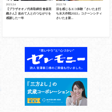
2021.2.6
2022.7.8
【プラザオオノ代表取締役 會森里
涼を感じるエコ体験「さいたま打
織さん】改めて人とのつながりを
ち水大作戦2022」コクーンシティ
感謝した一年
さいたま新…