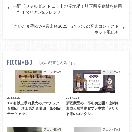
与野【ジャルダン ド ヨノ】地産地消！埼玉県産食材を使用
したイタリアン&フレンチ
「さいたま夢KANA音楽祭2021」2年ぶりの音楽コンテスト
ネット配信も
RECOMMEND
こちらの記事も人気です。
アコレNEWS
アコレNEWS
2016.5.22
2017.2.25
170名以上県内最大のアマチュア
新収蔵品の一部を初公開！(仮称)
合唱団 埼玉第九合唱団 第84回
岩槻人形博物館プレ事業「さいた
モーツァル…
ま市のコレクシ…
アコレNEWS
アコレNEWS