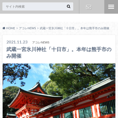
Acoreおおみや
お問い合わ
HOME
アコレNEWS
武蔵一宮氷川神社「十日市」。本年は熊手市のみ開催
せ
2021.11.23
アコレNEWS
武蔵一宮氷川神社「十日市」。本年は熊手市の
み開催