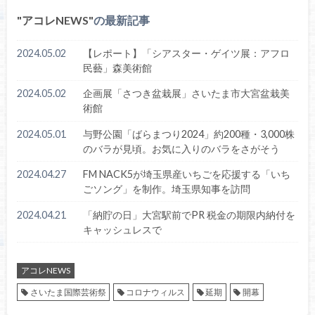
アコレNEWS
の最新記事
2024.05.02
【レポート】「シアスター・ゲイツ展：アフロ
民藝」森美術館
2024.05.02
企画展「さつき盆栽展」さいたま市大宮盆栽美
術館
2024.05.01
与野公園「ばらまつり2024」約200種・3,000株
のバラが見頃。お気に入りのバラをさがそう
2024.04.27
FM NACK5が埼玉県産いちごを応援する「いち
ごソング」を制作。埼玉県知事を訪問
2024.04.21
「納貯の日」大宮駅前でPR 税金の期限内納付を
キャッシュレスで
アコレNEWS
さいたま国際芸術祭
コロナウィルス
延期
開幕