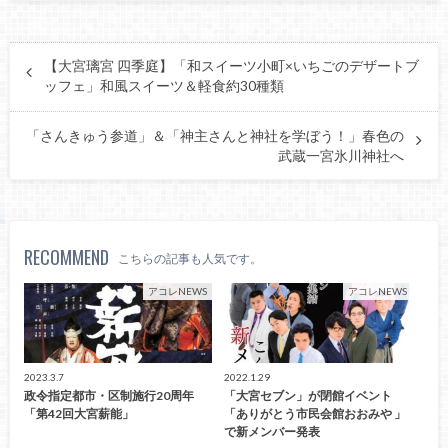
【大宮璃宮 四季庭】「和スイーツ小町×いちごのデザートブ
ッフェ」和風スイーツ＆軽食約30種類
「さんきゅう参道」＆「神主さんと神社を学ぼう！」春色の
武蔵一宮氷川神社へ
RECOMMEND
こちらの記事も人気です。
アコレNEWS
アコレNEWS
2023.3.7
2022.1.29
政令指定都市・区制施行20周年
「大宮セブン」が閉館イベント
「第42回大宮薪能」
「ありがとう市民会館おおみや 」
で新メンバー発表