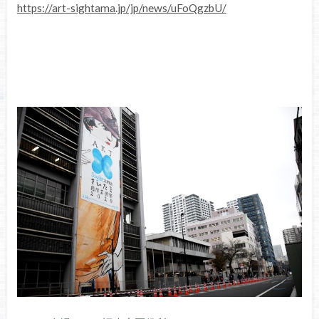
https://art-sightama.jp/jp/news/uFoQgzbU/