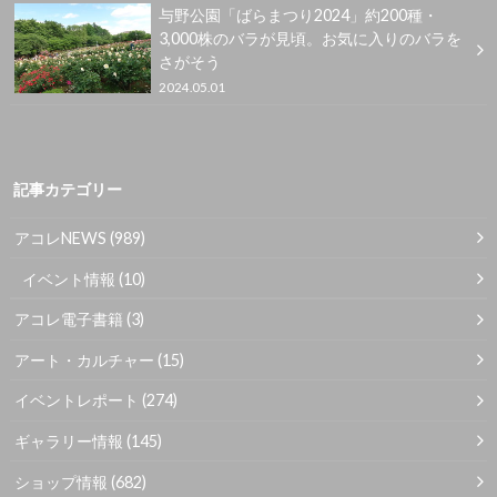
与野公園「ばらまつり2024」約200種・
3,000株のバラが見頃。お気に入りのバラを
さがそう
2024.05.01
記事カテゴリー
アコレNEWS
(989)
イベント情報
(10)
アコレ電子書籍
(3)
アート・カルチャー
(15)
イベントレポート
(274)
ギャラリー情報
(145)
ショップ情報
(682)