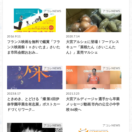
アコレNEWS
アコレNEWS
2016.9.11
2020.7.14
フランス映画を無料で鑑賞「フラ
大宮アルシェに登場！フードレス
ンス映画祭ｉｎさいたま」さいた
キュー「菜根たん（さいこんた
ま市民会館おおみ…
ん）」直売マルシェ
アコレNEWS
アコレNEWS
2023.8.17
2021.3.25
ときめき、とどける「燦 第3回伊
大宮アルディージャ 選手から卒業
奈学園卒業生有志展」ポストカー
メッセージ動画 市内の公立小中学
ドづくりワーク…
校 86校へ
アコレNEWS
アコレNEWS