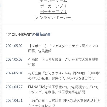
ポーカー ゲーム
ポーカーアプリ
ポーカーアプリ
オンライン ポーカー
アコレNEWS
の最新記事
2024.05.02
【レポート】「シアスター・ゲイツ展：アフロ
民藝」森美術館
2024.05.02
企画展「さつき盆栽展」さいたま市大宮盆栽美
術館
2024.05.01
与野公園「ばらまつり2024」約200種・3,000株
のバラが見頃。お気に入りのバラをさがそう
2024.04.27
FM NACK5が埼玉県産いちごを応援する「いち
ごソング」を制作。埼玉県知事を訪問
2024.04.21
「納貯の日」大宮駅前でPR 税金の期限内納付を
キャッシュレスで