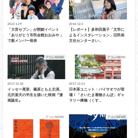
2022.1.29
2016.12.2
「大宮セブン」が閉館イベント
【レポート】多和田葉子「文学に
「ありがとう市民会館おおみや 」
よるインスタレーション」旧民俗
で新メンバー発表
文化センターさい…
アコレNEWS
アコレNEWS
2017.12.18
2017.12.21
イッセー尾形、篠原ともえ主演。
日本茶ユニット・バイサオウが登
北沢楽天の半生を描いた映画『漫
場！「さいたま着物さんぽ」ギャ
画誕生』
ラリー樟楠（くす…
アコレNEWS
アコレNEWS