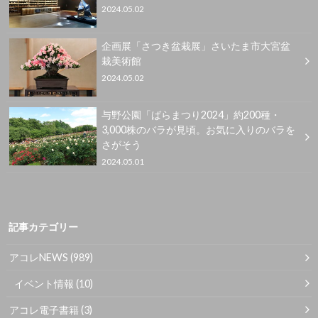
2024.05.02
企画展「さつき盆栽展」さいたま市大宮盆
栽美術館
2024.05.02
与野公園「ばらまつり2024」約200種・
3,000株のバラが見頃。お気に入りのバラを
さがそう
2024.05.01
記事カテゴリー
アコレNEWS
(989)
イベント情報
(10)
アコレ電子書籍
(3)