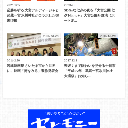
2021.12.5
2023.6.8
必勝を祈る 大宮アルディージャと
SDGsな七夕の夜を「大宮公園 七
武蔵一宮 氷川神社がコラボした御
夕 Night＋」大宮公園舟遊池（ボ
朱印帳
ート池…
アコレNEWS
アコレNEWS
2016.2.20
2017.12.1
岩槻映画祭 さいたま市から世界
夜遅くまで賑わいを見せる十日市
に。映画「街をみる」製作発表会
「平成29年 武蔵一宮氷川神社
大湯祭」お知ら…