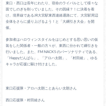
東⼝・⻄⼝は⻑年にわたり、宿命のライバルとして様々な
⾯でしのぎを削っていました。その因縁？！に決着を着
け、境界線であるJR⼤宮駅東⻄連絡通路にて、⼤宮駅周辺
全体をさらに盛り上げるよう！と「⼤綱引き⼤会」を開
催。
参加者はハロウィンスタイルをはじめとする思い思いの仮
装をした関係者・⼀般の⽅々が、東⻄に分かれて綱引きを
⾏いました。また、FM NACK5 のパーソナリティである、
「Happyだんばら」、「アロハ太朗」、「村⽥綾」、ゆる
キャラが応援に駆け付けました。
東⼝応援隊・アロハ太朗ことあらい太朗さん
⻄⼝応援隊・村⽥綾さん