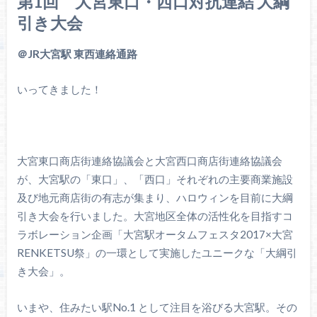
第1回 大宮東口・西口対抗連結 大綱
引き大会
＠JR大宮駅 東西連絡通路
いってきました！
⼤宮東⼝商店街連絡協議会と⼤宮⻄⼝商店街連絡協議会
が、⼤宮駅の「東⼝」、「⻄⼝」それぞれの主要商業施設
及び地元商店街の有志が集まり、ハロウィンを目前に⼤綱
引き⼤会を⾏いました。大宮地区全体の活性化を目指すコ
ラボレーション企画「大宮駅オータムフェスタ2017×大宮
RENKETSU祭」の一環として実施したユニークな「大綱引
き大会」。
いまや、住みたい駅No.1 として注目を浴びる⼤宮駅。その