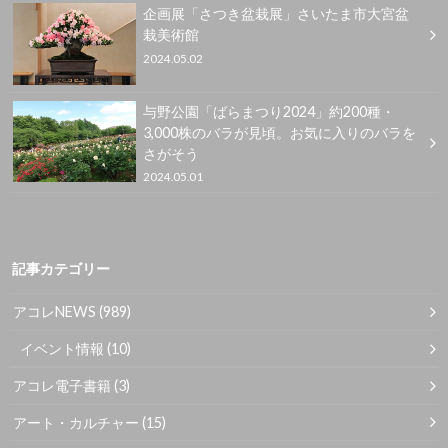
企画展「さつき盆栽展」さいたま市大宮盆
栽美術館
2024.05.02
与野公園「ばらまつり2024」約200種・
3,000株のバラが見頃。お気に入りのバラを
さがそう
2024.05.01
記事カテゴリー
アコレNEWS
(989)
イベント情報
(10)
アコレ電子書籍
(3)
アート・カルチャー
(15)