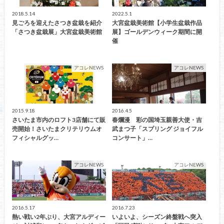
2018.5.14
2022.5.1
見ごろを迎えたさつき盆栽を紹介
大宮盆栽美術館【小学生盆栽作品
「さつき盆栽展」大宮盆栽美術館
展】ゴールデンウィーク期間に開
催
アコレNEWS
アコレNEWS
2015.9.18
2016.4.5
さいたま市内のロフト3店舗にて販
春爛漫 彩の国埼玉親善大使・吉
売開始！さいたまクリテリウムオ
武まつ子「スプリング ジョイフル
フィシャルグッ…
コンサート」…
アコレNEWS
アコレNEWS
2016.5.17
2016.7.23
熱い戦い2年ぶり、大宮アルディー
いよいよ、シーズン終盤戦へ突入