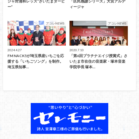
ジャ対浦和レッズ“さいたまダービ
「区民感謝シリーズ」大宮アルデ
ー”
ィージャ
アコレNEWS
アコレNEWS
2024.4.27
2020.7.10
FM NACK5が埼玉県産いちごを応
「第6回プラチナエイジ授賞式」さ
援する「いちごソング」を制作。
いたま市在住の音楽家・塚本音楽
埼玉県知事…
学院学長 塚本…