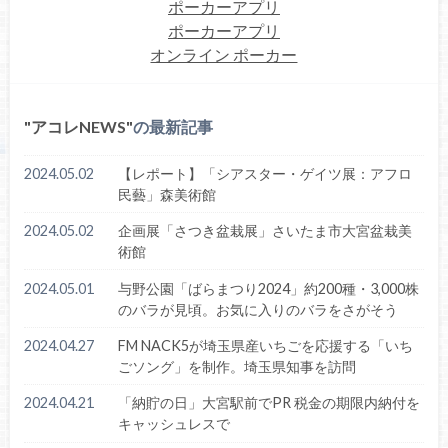
ポーカーアプリ
ポーカーアプリ
オンライン ポーカー
アコレNEWS
の最新記事
2024.05.02
【レポート】「シアスター・ゲイツ展：アフロ
民藝」森美術館
2024.05.02
企画展「さつき盆栽展」さいたま市大宮盆栽美
術館
2024.05.01
与野公園「ばらまつり2024」約200種・3,000株
のバラが見頃。お気に入りのバラをさがそう
2024.04.27
FM NACK5が埼玉県産いちごを応援する「いち
ごソング」を制作。埼玉県知事を訪問
2024.04.21
「納貯の日」大宮駅前でPR 税金の期限内納付を
キャッシュレスで