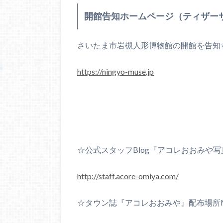
開館告知ホームページ（ティザー
さいたま市岩槻人形博物館の開館を告知
https://ningyo-muse.jp
☆公式スタッフBlog『アコレおおみや写真n
http://staff.acore-omiya.com/
☆タウン誌『アコレおおみや』配布場所