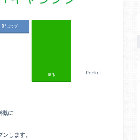
はてブ
Pocket
送る
岩槻に
プンします。