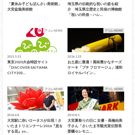
「夏休み子どもぼんさい美術館」
埼玉県の伝統的な祝いの姿を紹
大宮盆栽美術館
介 埼玉県立歴史と民俗の博物館
「祝いの民俗－ハレ…
アコレNEWS
アコレNEWS
2021.5.31
2016.1.25
東京2020大会特設サイト
お土産に最適！風味豊かなチーズ
「DISCOVER SAITAMA
ケーキ「プチ フロマージュ」浦和
CITY202…
ロイヤルパイン…
アコレNEWS
アコレNEWS
2016.6.8
2015.8.3
大宮駅に赤いロータスが出現！さ
大宮夏祭りの日に 女優・高橋由美
いたまトリエンナーレ2016『息を
子さん「さいたま市観光宣伝部長
する花』yo…
委嘱セレモニ…