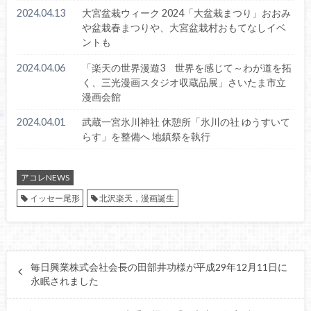
2024.04.13
大宮盆栽ウィーク 2024「大盆栽まつり」おおみ
や盆栽春まつりや、大宮盆栽村おもてなしイベ
ントも
2024.04.06
「楽天の世界漫遊3 世界を感じて～わが道を拓
く、三光漫画スタジオ収蔵品展」さいたま市立
漫画会館
2024.04.01
武蔵一宮氷川神社 休憩所「氷川の社 ゆうすいて
らす」を整備へ 地鎮祭を執行
アコレNEWS
イッセー尾形
北沢楽天，漫画誕生
毎日興業株式会社会長の田部井功様が平成29年12月11日に
永眠されました