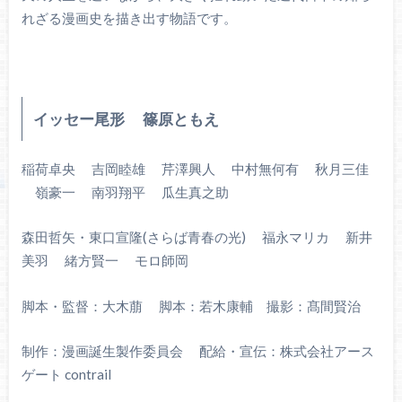
れざる漫画史を描き出す物語です。
イッセー尾形 篠原ともえ
稲荷卓央 吉岡睦雄 芹澤興人 中村無何有 秋月三佳
嶺豪一 南羽翔平 瓜生真之助
森田哲矢・東口宣隆(さらば青春の光) 福永マリカ 新井
美羽 緒方賢一 モロ師岡
脚本・監督：大木萠 脚本：若木康輔 撮影：髙間賢治
制作：漫画誕生製作委員会 配給・宣伝：株式会社アース
ゲート contrail