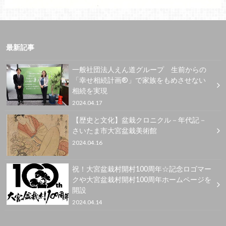
最新記事
一般社団法人えん道グループ 生前からの
「幸せ相続計画®」で家族をもめさせない
相続を実現
2024.04.17
【歴史と文化】盆栽クロニクル－年代記－
さいたま市大宮盆栽美術館
2024.04.16
祝！大宮盆栽村開村100周年☆記念ロゴマー
クや大宮盆栽村開村100周年ホームページを
開設
2024.04.14