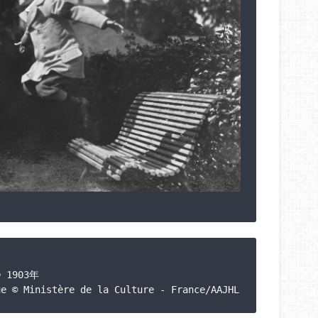
903年

ue © Ministère de la Culture - France/AAJHL