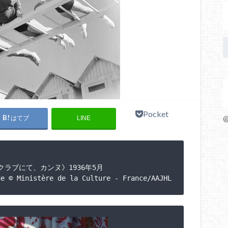
Pocket
@
はてブ
LINE
ブにて、カンヌ》1936年5月

ue © Ministère de la Culture - France/AAJHL