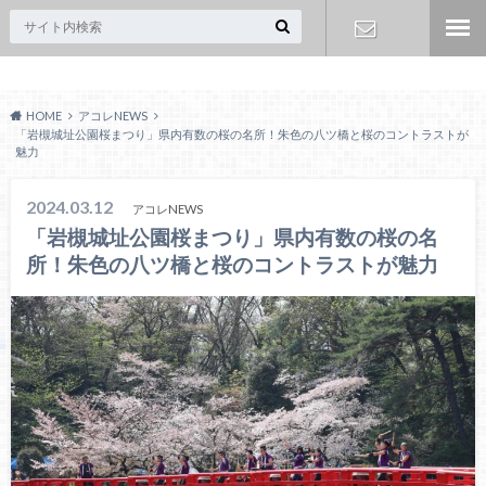
Acoreおおみや
お問い合わ
HOME
アコレNEWS
せ
「岩槻城址公園桜まつり」県内有数の桜の名所！朱色の八ツ橋と桜のコントラストが
魅力
2024.03.12
アコレNEWS
「岩槻城址公園桜まつり」県内有数の桜の名
所！朱色の八ツ橋と桜のコントラストが魅力