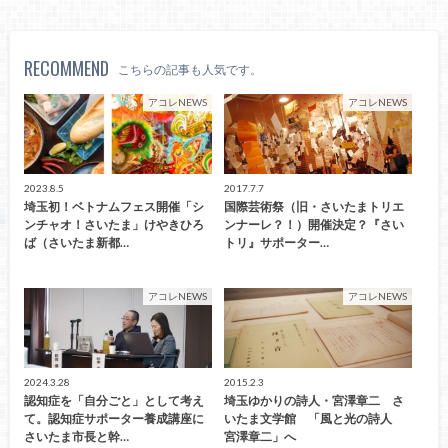
RECOMMEND
こちらの記事も人気です。
アコレNEWS
アコレNEWS
2023.8.5
2017.7.7
埼玉初！ベトナムフェス開催「シ
国際芸術祭（旧・さいたまトリエ
ンチャオ！さいたま」けやきひろ
ンナーレ？！）開催決定？『さい
ば（さいたま新都…
トリ』サポーター…
アコレNEWS
アコレNEWS
2024.3.28
2015.2.3
認知症を「自分ごと」として考え
埼玉ゆかりの詩人・宮澤章二 さ
て。認知症サポーター養成講座に
いたま文学館 「風と光の詩人
さいたま市長と幹…
宮澤章二」へ