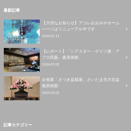
最新記事
【大切なお知らせ】アコレおおみやホーム
ぺージはリニューアル中です
2024.07.11
【レポート】「シアスター・ゲイツ展：ア
フロ民藝」森美術館
2024.05.02
企画展「さつき盆栽展」さいたま市大宮盆
栽美術館
2024.05.02
記事カテゴリー