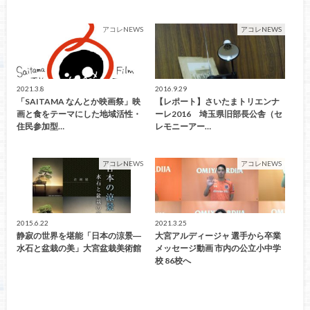
アコレNEWS
アコレNEWS
2021.3.8
2016.9.29
「SAITAMA なんとか映画祭」映
【レポート】さいたまトリエンナ
画と食をテーマにした地域活性・
ーレ2016 埼玉県旧部長公舎（セ
住民参加型…
レモニーアー…
アコレNEWS
アコレNEWS
2015.6.22
2021.3.25
静寂の世界を堪能「日本の涼景―
大宮アルディージャ 選手から卒業
水石と盆栽の美」大宮盆栽美術館
メッセージ動画 市内の公立小中学
校 86校へ