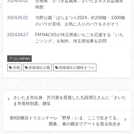
2024.05.02
企画展「さつき盆栽展」さいたま市大宮盆栽美
術館
2024.05.01
与野公園「ばらまつり2024」約200種・3,000株
のバラが見頃。お気に入りのバラをさがそう
2024.04.27
FM NACK5が埼玉県産いちごを応援する「いち
ごソング」を制作。埼玉県知事を訪問
アコレNEWS
岩槻
岩槻城址公園
岩槻城址公園桜まつり
さいたま市出身、芥川賞を受賞した九段理江さんに「さいた
ま市長特別賞」贈呈
第8回横浜トリエンナーレ「野草：いま、ここで生きてる」
開幕 。春の横浜でアートを巡る街歩き