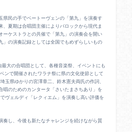
に埼玉県民の手でベートーヴェンの「第九」を演奏す
来、夏期は合唱団主催によりバロックから現代ま
オーケストラとの共催で「第九」の演奏会を開い
九」の演奏記録としては全国でもめずらしいもの
県内最大の合唱団として、各種音楽祭、イベントにも
スベンで開催されたワラナ祭に県の文化使節として
て、埼玉県ゆかりの宮澤章二、鈴木憲夫両氏の作詞、
合唱のためのカンタータ「さいたまさちあり」を
奏会でヴェルディ「レクィエム」を演奏し高い評価を
演奏し、今後も新たなチャレンジを続けながら質