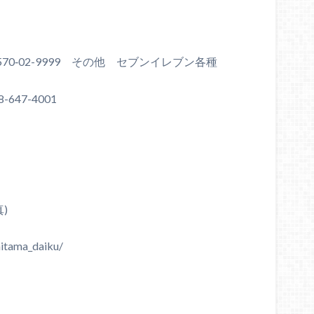
570‐02-9999 その他 セブンイレブン各種
47-4001
真)
tama_daiku/