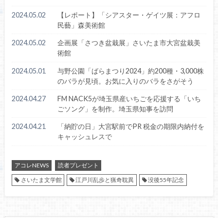
2024.05.02
【レポート】「シアスター・ゲイツ展：アフロ
民藝」森美術館
2024.05.02
企画展「さつき盆栽展」さいたま市大宮盆栽美
術館
2024.05.01
与野公園「ばらまつり2024」約200種・3,000株
のバラが見頃。お気に入りのバラをさがそう
2024.04.27
FM NACK5が埼玉県産いちごを応援する「いち
ごソング」を制作。埼玉県知事を訪問
2024.04.21
「納貯の日」大宮駅前でPR 税金の期限内納付を
キャッシュレスで
アコレNEWS
読者プレゼント
さいたま文学館
江戸川乱歩と猟奇耽異
没後55年記念