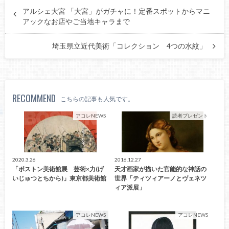
アルシェ大宮 「大宮」がガチャに！定番スポットからマニ
アックなお店やご当地キャラまで
埼玉県立近代美術「コレクション 4つの水紋」
RECOMMEND
こちらの記事も人気です。
アコレNEWS
読者プレゼント
2020.3.26
2016.12.27
「ボストン美術館展 芸術×力(げ
天才画家が描いた官能的な神話の
いじゅつとちから)」東京都美術館
世界「ティツィアーノとヴェネツ
ィア派展」
アコレNEWS
アコレNEWS