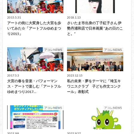
2015.5.31
2018.1.13
アートの街に大変身した大宮を歩
さいたま市出身の丁子紅子さん 伊
いてみた☆「アートフルゆめまつ
勢丹浦和店で日本画展 “あの日のこ
り2015」
と。”
アコレNEWS
アコレNEWS
2017.5.3
2023.12.15
大宮の春を音楽・パフォーマン
私の未来・夢をテーマに「埼玉キ
ス・アートで楽しむ「アートフル
ワニスクラブ 子ども作文コンク
ゆめまつり2017…
ール」表彰式
アコレNEWS
アコレNEWS
2021.9.8
2022.9.27