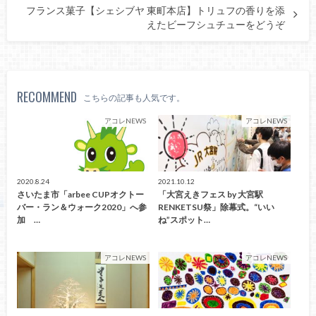
フランス菓子【シェシブヤ 東町本店】トリュフの香りを添
えたビーフシュチューをどうぞ
RECOMMEND
こちらの記事も人気です。
アコレNEWS
アコレNEWS
2020.8.24
2021.10.12
さいたま市「arbee CUPオクトー
「大宮えきフェス by 大宮駅
バー・ラン＆ウォーク2020」へ参
RENKETSU祭」除幕式。“いい
加 …
ね”スポット…
アコレNEWS
アコレNEWS