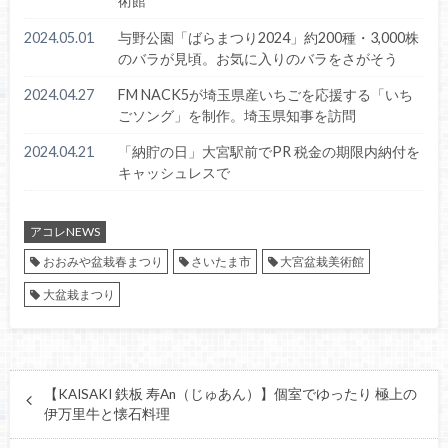
術館
2024.05.01
与野公園「ばらまつり2024」約200種・3,000株
のバラが見頃。お気に入りのバラをさがそう
2024.04.27
FM NACK5が埼玉県産いちごを応援する「いち
ごソング」を制作。埼玉県知事を訪問
2024.04.21
「納貯の日」大宮駅前でPR 税金の期限内納付を
キャッシュレスで
アコレNEWS
おおみや盆栽春まつり
さいたま市
大宮盆栽美術館
大盆栽まつり
【KAISAKI 鉄板 寿An（じゅあん）】個室でゆったり 極上の
伊万里牛と懐石料理