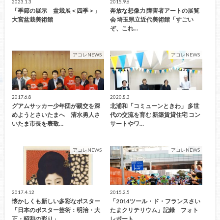
2023.1.3
2015.9.6
「季節の展示 盆栽展＜四季＞」
奔放な想像力 障害者アートの展覧
大宮盆栽美術館
会 埼玉県立近代美術館「すごい
ぞ、これ…
アコレNEWS
アコレNEWS
2017.6.8
2020.8.3
グアムサッカー少年団が親交を深
北浦和「コミューンときわ」 多世
めようとさいたまへ 清水勇人さ
代の交流を育む 新築賃貸住宅 コン
いたま市長を表敬…
サートやワ…
アコレNEWS
アコレNEWS
2017.4.12
2015.2.5
懐かしくも新しい多彩なポスター
「2014ツール・ド・フランスさい
「日本のポスター芸術：明治・大
たまクリテリウム」記録 フォト
正・昭和の彩り」…
レポート