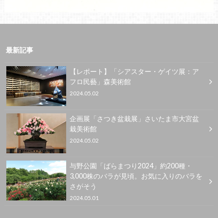
最新記事
【レポート】「シアスター・ゲイツ展：ア
フロ民藝」森美術館
2024.05.02
企画展「さつき盆栽展」さいたま市大宮盆
栽美術館
2024.05.02
与野公園「ばらまつり2024」約200種・
3,000株のバラが見頃。お気に入りのバラを
さがそう
2024.05.01