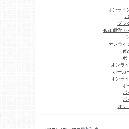
オンライン
バ
ブック
仮想通貨 カ
オンライ
仮
ポ
オンライ
ポーカー
オンライ
ポ
ポ
ポ
オン