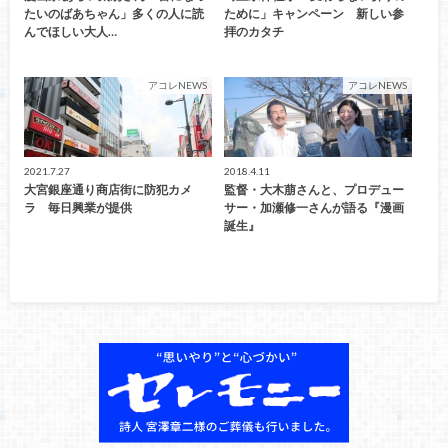
たいのばあちゃん」多くの人に読
ために」キャンペーン 新しい参
んでほしい大人…
拝のカタチ
アコレNEWS
アコレNEWS
2021.7.27
2018.4.11
大宮銀座通り商店街に防犯カメ
監督・大木萠さんと、プロデュー
ラ 毎日興業が提供
サー・加瀬修一さんが語る『漫画
誕生』