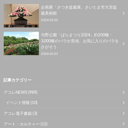
企画展「さつき盆栽展」さいたま市大宮盆
栽美術館
2024.05.02
与野公園「ばらまつり2024」約200種・
3,000株のバラが見頃。お気に入りのバラを
さがそう
2024.05.01
記事カテゴリー
アコレNEWS
(989)
イベント情報
(10)
アコレ電子書籍
(3)
アート・カルチャー
(15)