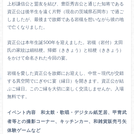
上杉謙信公と盟友を結び、豊臣秀吉公と通じた知将である
資正公は後半生を遠く片野（現在の茨城県石岡市）で過ご
しましたが、最後まで故郷である岩槻を想いながら彼の地
で亡くなりました。
資正公は本年生誕500年を迎えました。岩槻（岩付）太田
氏の家紋は細桔梗。帰郷（ききょう）と桔梗（ききょう）
をかけて命名された今回の宴。
岩槻を愛した資正公を故郷にお迎えし、中世～現代が交錯
する異空間でにぎやに宴（縁日）を開きます。資正公が結
ぶご縁日。このご縁を大切に楽しく交流しませんか。入場
無料です。
イベント内容 和太鼓・歌唱・デジタル紙芝居、甲冑武
者等との撮影コーナー、キッチンカー、和雑貨販売弓矢
体験ゲームなど