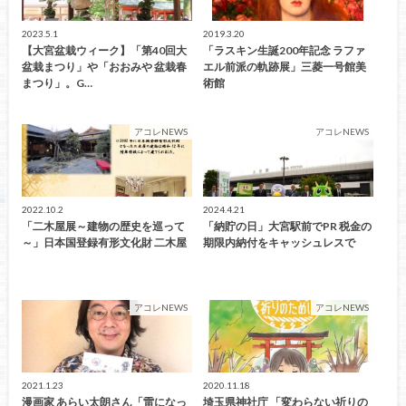
2023.5.1
2019.3.20
【大宮盆栽ウィーク】「第40回大
「ラスキン生誕200年記念 ラファ
盆栽まつり」や「おおみや 盆栽春
エル前派の軌跡展」三菱一号館美
まつり」。G…
術館
アコレNEWS
アコレNEWS
2022.10.2
2024.4.21
「二木屋展～建物の歴史を巡って
「納貯の日」大宮駅前でPR 税金の
～」日本国登録有形文化財 二木屋
期限内納付をキャッシュレスで
アコレNEWS
アコレNEWS
2021.1.23
2020.11.18
漫画家 あらい太朗さん「雷になっ
埼玉県神社庁 「変わらない祈りの