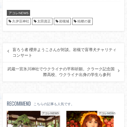
アコレNEWS
久伊豆神社
太田資正
岩槻城
桔梗の宴
盲ろう者 櫻井ようこさんが対談。岩槻で盲導犬チャリティ
コンサート
武蔵一宮氷川神社でウクライナの平和祈願。クラーク記念国
際高校、ウクライナ出身の学生ら参列
RECOMMEND
こちらの記事も人気です。
アコレNEWS
アコレNEWS