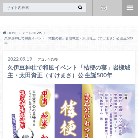
Acoreおおみや
お問い合わ
HOME
アコレNEWS
せ
久伊豆神社で和風イベント「桔梗の宴」岩槻城主・太田資正（すけまさ）公 生誕500
年
2022.09.19
アコレNEWS
久伊豆神社で和風イベント「桔梗の宴」岩槻城
主・太田資正（すけまさ）公 生誕500年