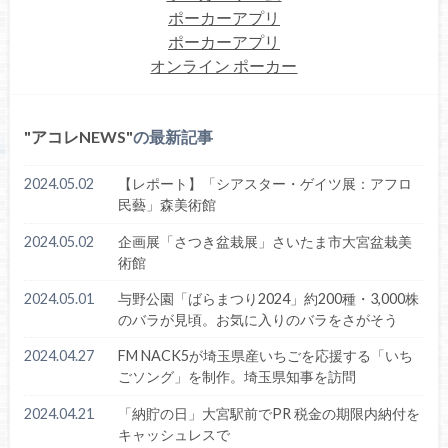
ポーカーアプリ
ポーカーアプリ
オンライン ポーカー
アコレNEWS
の最新記事
2024.05.02
【レポート】「シアスター・ゲイツ展：アフロ
民藝」森美術館
2024.05.02
企画展「さつき盆栽展」さいたま市大宮盆栽美
術館
2024.05.01
与野公園「ばらまつり2024」約200種・3,000株
のバラが見頃。お気に入りのバラをさがそう
2024.04.27
FM NACK5が埼玉県産いちごを応援する「いち
ごソング」を制作。埼玉県知事を訪問
2024.04.21
「納貯の日」大宮駅前でPR 税金の期限内納付を
キャッシュレスで