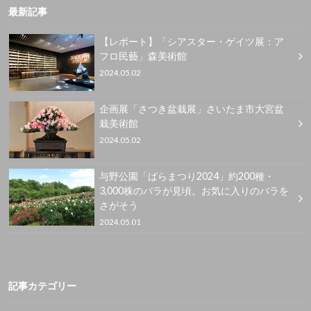
最新記事
【レポート】「シアスター・ゲイツ展：ア
フロ民藝」森美術館
2024.05.02
企画展「さつき盆栽展」さいたま市大宮盆
栽美術館
2024.05.02
与野公園「ばらまつり2024」約200種・
3,000株のバラが見頃。お気に入りのバラを
さがそう
2024.05.01
記事カテゴリー