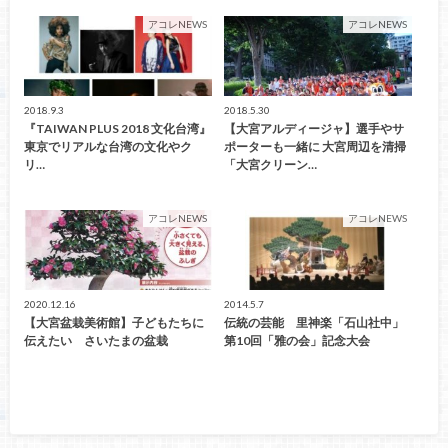
アコレNEWS
アコレNEWS
2018.9.3
2018.5.30
『TAIWAN PLUS 2018 文化台湾』
【大宮アルディージャ】選手やサ
東京でリアルな台湾の文化やク
ポーターも一緒に 大宮周辺を清掃
リ…
「大宮クリーン…
アコレNEWS
アコレNEWS
2020.12.16
2014.5.7
【大宮盆栽美術館】子どもたちに
伝統の芸能 里神楽「石山社中」
伝えたい さいたまの盆栽
第10回「雅の会」記念大会