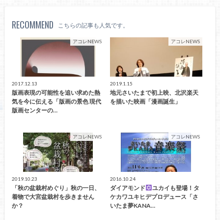
RECOMMEND
こちらの記事も人気です。
アコレNEWS
アコレNEWS
2017.12.13
2019.1.15
版画表現の可能性を追い求めた熱
地元さいたまで初上映、北沢楽天
気を今に伝える「版画の景色 現代
を描いた映画「漫画誕生」
版画センターの…
アコレNEWS
アコレNEWS
2019.10.23
2016.10.24
「秋の盆栽村めぐり」秋の一日、
ダイアモンド
ユカイも登場！タ
着物で大宮盆栽村を歩きません
ケカワユキヒデプロデュース「さ
か？
いたま夢KANA…