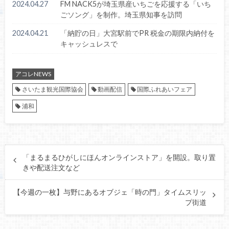
2024.04.27
FM NACK5が埼玉県産いちごを応援する「いち
ごソング」を制作。埼玉県知事を訪問
2024.04.21
「納貯の日」大宮駅前でPR 税金の期限内納付を
キャッシュレスで
アコレNEWS
さいたま観光国際協会
動画配信
国際ふれあいフェア
浦和
「まるまるひがしにほんオンラインストア」を開設。取り置
きや配送注文など
【今週の一枚】与野にあるオブジェ「時の門」タイムスリッ
プ街道