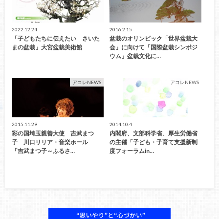
2022.12.24
2016.2.15
「子どもたちに伝えたい さいた
盆栽のオリンピック「世界盆栽大
まの盆栽」大宮盆栽美術館
会」に向けて「国際盆栽シンポジ
ウム」盆栽文化に…
アコレNEWS
アコレNEWS
2015.11.29
2014.10.4
彩の国埼玉親善大使 吉武まつ
内閣府、文部科学省、厚生労働省
子 川口リリア・音楽ホール
の主催「子ども・子育て支援新制
「吉武まつ子～ふるさ…
度フォーラムin…