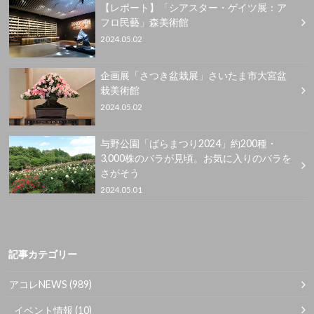
【レポート】「シアスター・ゲイツ展：ア
フロ民藝」森美術館
2024.05.02
企画展「さつき盆栽展」さいたま市大宮盆
栽美術館
2024.05.02
与野公園「ばらまつり2024」約200種・
3,000株のバラが見頃。お気に入りのバラを
さがそう
2024.05.01
記事カテゴリー
アコレNEWS
(989)
イベント情報
(10)