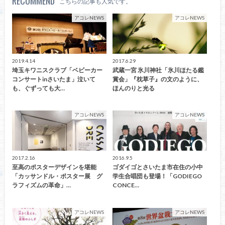
RECOMMEND
こちらの記事も人気です。
アコレNEWS
アコレNEWS
2019.4.14
2017.6.29
埼玉キワニスクラブ「ベビーカー
武蔵一宮 氷川神社「氷川ほたる鑑
コンサートinさいたま」泣いて
賞会」『枕草子』の文のように、
も、ぐずっても大…
ほんのりと光る
アコレNEWS
アコレNEWS
2017.2.16
2016.9.5
至高のポスターデザインを堪能
ゴダイゴとさいたま市在住の小中
「カッサンドル・ポスター展 グ
学生合唱団も登場！「GODIEGO
ラフィズムの革命」…
CONCE…
アコレNEWS
アコレNEWS