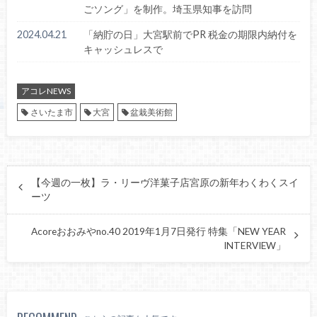
ごソング」を制作。埼玉県知事を訪問
2024.04.21
「納貯の日」大宮駅前でPR 税金の期限内納付を
キャッシュレスで
アコレNEWS
さいたま市
大宮
盆栽美術館
【今週の一枚】ラ・リーヴ洋菓子店宮原の新年わくわくスイ
ーツ
Acoreおおみやno.40 2019年1月7日発行 特集「NEW YEAR
INTERVIEW」