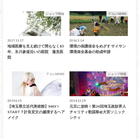
ショップ情報
アコレNEWS
2017.11.17
2016.3.14
地域医療を支え続けて間もなく85
環境の保護保全をめざす サイサン
年、氷川参道沿いの医院 蓮見医
環境保全基金の助成申請
院
アコレNEWS
ショップ情報
2019.6.25
2014.12.29
【埼玉県立近代美術館】MAY I
元旦に放映！第24回埼玉政財界人
START？計良宏文の越境するヘア
チャリティ歌謡祭@大宮ソニック
メイク
シティ