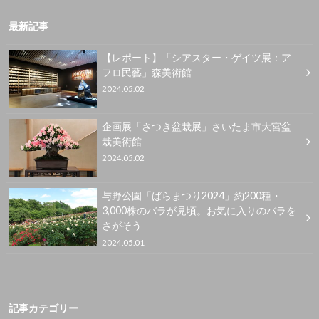
最新記事
【レポート】「シアスター・ゲイツ展：ア
フロ民藝」森美術館
2024.05.02
企画展「さつき盆栽展」さいたま市大宮盆
栽美術館
2024.05.02
与野公園「ばらまつり2024」約200種・
3,000株のバラが見頃。お気に入りのバラを
さがそう
2024.05.01
記事カテゴリー