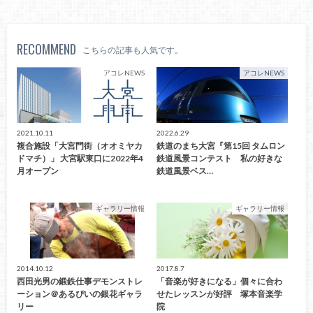
RECOMMEND
こちらの記事も人気です。
アコレNEWS
アコレNEWS
2021.10.11
2022.6.29
複合施設「大宮門街（オオミヤカ
鉄道のまち大宮『第15回 タムロン
ドマチ）」 大宮駅東口に2022年4
鉄道風景コンテスト 私の好きな
月オープン
鉄道風景ベス…
ギャラリー情報
ギャラリー情報
2014.10.12
2017.8.7
西田光男の鍛鉄仕事デモンストレ
「音楽が好きになる」個々に合わ
ーション＠あるぴいの銀花ギャラ
せたレッスンが好評 塚本音楽学
リー
院