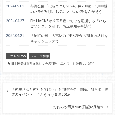
2024.05.01
与野公園「ばらまつり2024」約200種・3,000株
のバラが見頃。お気に入りのバラをさがそう
2024.04.27
FM NACK5が埼玉県産いちごを応援する「いち
ごソング」を制作。埼玉県知事を訪問
2024.04.21
「納貯の日」大宮駅前でPR 税金の期限内納付を
キャッシュレスで
アコレNEWS
ショップ情報
日本国登録有形文化財，会席料理，二木屋，お雛様，北浦和
『神主さんと神社を学ぼう』も同時開催！市民が創る氷川参
道のイベント「さんきゅう参道2016」
おおみや写真nikki(日記)2月編☆